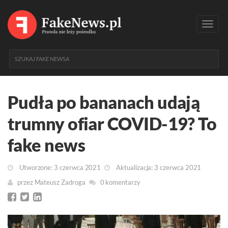
Toggl
navig
Pudła po bananach udają
trumny ofiar COVID-19? To
fake news
Utworzone: 3 czerwca 2021
Aktualizacja: 3 czerwca 2021
przez
Mateusz Zadroga
0 komentarzy