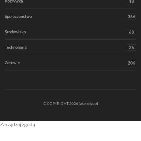
Rozrywka
18
Społeczeństwo
366
Środowisko
68
Technologia
36
Zdrowie
206
© COPYRIGHT 2026 fakenews.pl
Zarządzaj zgodą