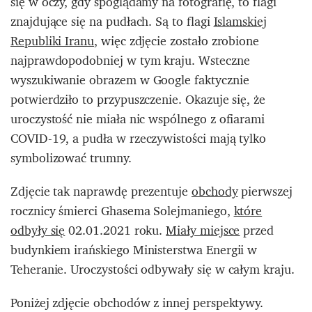
się w oczy, gdy spoglądamy na fotografię, to flagi
znajdujące się na pudłach. Są to flagi
Islamskiej
Republiki Iranu
, więc zdjęcie zostało zrobione
najprawdopodobniej w tym kraju. Wsteczne
wyszukiwanie obrazem w Google faktycznie
potwierdziło to przypuszczenie. Okazuje się, że
uroczystość nie miała nic wspólnego z ofiarami
COVID-19, a pudła w rzeczywistości mają tylko
symbolizować trumny.
Zdjęcie tak naprawdę prezentuje
obchody
pierwszej
rocznicy śmierci Ghasema Solejmaniego,
które
odbyły się
02.01.2021 roku.
Miały miejsce
przed
budynkiem irańskiego Ministerstwa Energii w
Teheranie. Uroczystości odbywały się w całym kraju.
Poniżej zdjęcie obchodów z innej perspektywy.