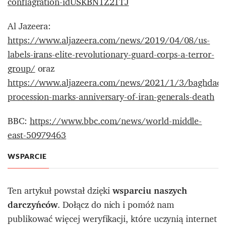
conflagration-idUSKBN1Z21TJ
Al Jazeera:
https://www.aljazeera.com/news/2019/04/08/us-
labels-irans-elite-revolutionary-guard-corps-a-terror-
group/
oraz
https://www.aljazeera.com/news/2021/1/3/baghdad-
procession-marks-anniversary-of-iran-generals-death
BBC:
https://www.bbc.com/news/world-middle-
east-50979463
WSPARCIE
Ten artykuł powstał dzięki
wsparciu naszych
darczyńców
. Dołącz do nich i pomóż nam
publikować więcej weryfikacji, które uczynią internet