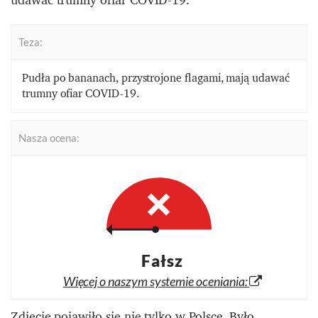
Teza:
Pudła po bananach, przystrojone flagami, mają udawać
trumny ofiar COVID-19.
Nasza ocena:
Fałsz
Więcej o naszym systemie oceniania:
Zdjęcie pojawiło się nie tylko w Polsce. Było