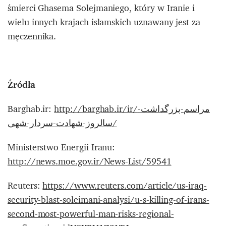
śmierci Ghasema Solejmaniego, który w Iranie i
wielu innych krajach islamskich uznawany jest za
męczennika.
Źródła
Barghab.ir:
http://barghab.ir/ir/مراسم-بزرگداشت-
سالروز-شهادت-سردار-شهی/
Ministerstwo Energii Iranu:
http://news.moe.gov.ir/News-List/59541
Reuters:
https://www.reuters.com/article/us-iraq-
security-blast-soleimani-analysi/u-s-killing-of-irans-
second-most-powerful-man-risks-regional-