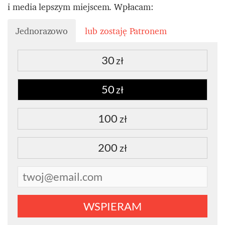
i media lepszym miejscem. Wpłacam:
Jednorazowo
lub zostaję Patronem
30
zł
50
zł
100
zł
200
zł
WSPIERAM