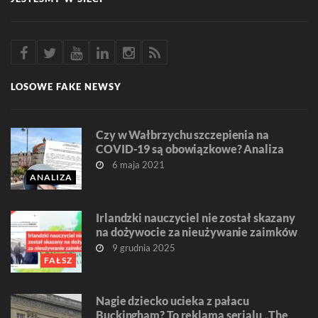
LOSOWE FAKE NEWSY
Czy w Wałbrzychu szczepienia na
COVID-19 są obowiązkowe? Analiza
6 maja 2021
ANALIZA
Irlandzki nauczyciel nie został skazany
na dożywocie za nieużywanie zaimków
9 grudnia 2025
FAŁSZ
Nagie dziecko ucieka z pałacu
Buckingham? To reklama serialu „The