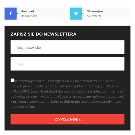
Polub nas!
Obserwuj nas!
na Facebooku
na Twitterze
ZAPISZ SIĘ DO NEWSLETTERA
Korzystając z formularza zgadzasz się na przetwarzanie Twoich
danych przez Fundację "Przeciwdziałamy Dezinformacji", ul. Wigury
8/9, 90-301. Email:
kontakt@fakenews.pl
. Zgoda jest dobrowolna i może
być w każdej chwili wycofana. Wycofanie zgody nie wpływa na zgodność
z prawem przetwarzania, którego dokonano na podstawie zgody przed
jej wycofaniem.