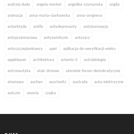
andrzej-duda
angela-merkel
angelika-szymanska
anglia
animacja
anna-maria-siarkowska
anna-sergeeva
antarktyda
antifa
antydepresanty
antykoncepcja
antyprzemocowa
antysemityzm
antyszcz
antyszczepionkowcy
apel
aplikacja-do-weryfikacji-wieku
applebaum
architektura
artemis-ii
astrobiologia
astronautyka
atak-dronow
atenskie-forum-demokratyczne
atomowa
auchan
auschwitz
australia
auta-elektryczne
autyzm
awaria
czajka