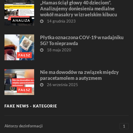
„Hamas ściął głowy 40 dzieciom”.
Analizujemy doniesienia medialne
wokół masakry w izraelskim kibucu
ANALIZA
14 grudnia 2023
Płytka oznaczona COV-19 w nadajniku
5G? To nieprawda
18 maja 2020
FAŁSZ
Nie ma dowodów na związek między
paracetamolem a autyzmem
26 września 2025
FAŁSZ
FAKE NEWS - KATEGORIE
Aktorzy dezinformacji
1