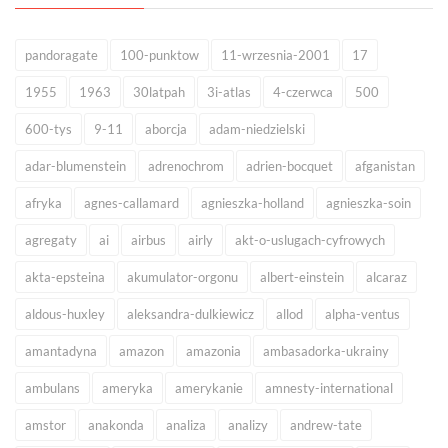
pandoragate
100-punktow
11-wrzesnia-2001
17
1955
1963
30latpah
3i-atlas
4-czerwca
500
600-tys
9-11
aborcja
adam-niedzielski
adar-blumenstein
adrenochrom
adrien-bocquet
afganistan
afryka
agnes-callamard
agnieszka-holland
agnieszka-soin
agregaty
ai
airbus
airly
akt-o-uslugach-cyfrowych
akta-epsteina
akumulator-orgonu
albert-einstein
alcaraz
aldous-huxley
aleksandra-dulkiewicz
allod
alpha-ventus
amantadyna
amazon
amazonia
ambasadorka-ukrainy
ambulans
ameryka
amerykanie
amnesty-international
amstor
anakonda
analiza
analizy
andrew-tate