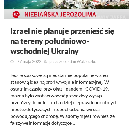
Izrael nie planuje przenieść się
na tereny południowo-
wschodniej Ukrainy
27 maja 2022
przez
Sebastian Wojcieszko
Teorie spiskowe są nieustannie popularne w sieci i
stanowią idealną broń w wojnie informacyjnej. W
ostatnim czasie, przy okazji pandemii COVID-19,
można było zaobserwować prawdziwy wysyp
przeróżnych mniej lub bardziej nieprawdopodobnych
hipotez dotyczących np. pochodzenia wirusa
powodującego chorobę. Wiadomym jest również, że
fałszywe informacje dotyczące…