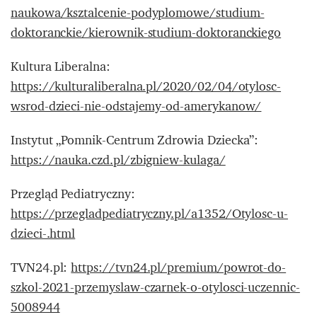
naukowa/ksztalcenie-podyplomowe/studium-
doktoranckie/kierownik-studium-doktoranckiego
Kultura Liberalna:
https://kulturaliberalna.pl/2020/02/04/otylosc-
wsrod-dzieci-nie-odstajemy-od-amerykanow/
Instytut „Pomnik-Centrum Zdrowia Dziecka”:
https://nauka.czd.pl/zbigniew-kulaga/
Przegląd Pediatryczny:
https://przegladpediatryczny.pl/a1352/Otylosc-u-
dzieci-.html
TVN24.pl:
https://tvn24.pl/premium/powrot-do-
szkol-2021-przemyslaw-czarnek-o-otylosci-uczennic-
5008944