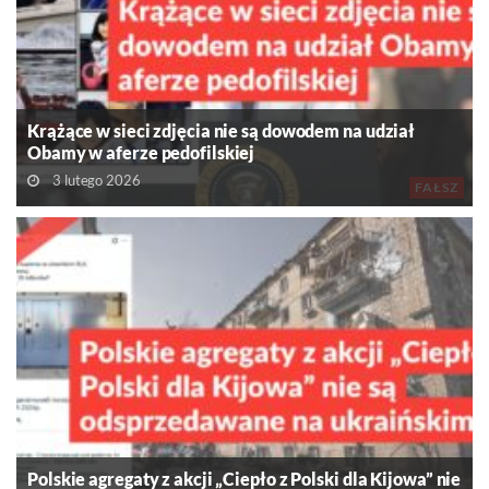
Krążące w sieci zdjęcia nie są dowodem na udział
Obamy w aferze pedofilskiej
3 lutego 2026
FAŁSZ
Polskie agregaty z akcji „Ciepło z Polski dla Kijowa” nie