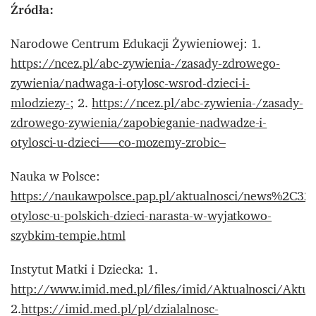
Źródła:
Narodowe Centrum Edukacji Żywieniowej: 1.
https://ncez.pl/abc-zywienia-/zasady-zdrowego-
zywienia/nadwaga-i-otylosc-wsrod-dzieci-i-
mlodziezy-
; 2.
https://ncez.pl/abc-zywienia-/zasady-
zdrowego-zywienia/zapobieganie-nadwadze-i-
otylosci-u-dzieci—–co-mozemy-zrobic–
Nauka w Polsce:
https://naukawpolsce.pap.pl/aktualnosci/news%2C32
otylosc-u-polskich-dzieci-narasta-w-wyjatkowo-
szybkim-tempie.html
Instytut Matki i Dziecka: 1.
http://www.imid.med.pl/files/imid/Aktualnosci/Akt
2.
https://imid.med.pl/pl/dzialalnosc-