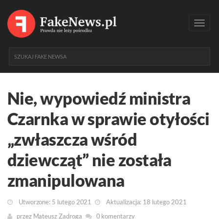
Toggl
navig
Nie, wypowiedź ministra
Czarnka w sprawie otyłości
„zwłaszcza wśród
dziewcząt” nie została
zmanipulowana
Utworzone: 5 lutego 2021
Aktualizacja: 18 lutego 2021
przez
Mateusz Zadroga
0 komentarzy