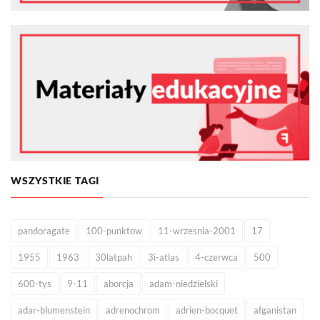
WSZYSTKIE TAGI
pandoragate
100-punktow
11-wrzesnia-2001
17
1955
1963
30latpah
3i-atlas
4-czerwca
500
600-tys
9-11
aborcja
adam-niedzielski
adar-blumenstein
adrenochrom
adrien-bocquet
afganistan