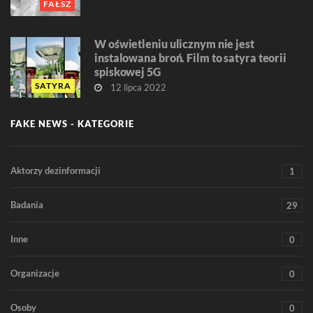
FAŁSZ
W oświetleniu ulicznym nie jest
instalowana broń. Film to satyra teorii
spiskowej 5G
SATYRA
12 lipca 2022
FAKE NEWS - KATEGORIE
Aktorzy dezinformacji
1
Badania
29
Inne
0
Organizacje
0
Osoby
0