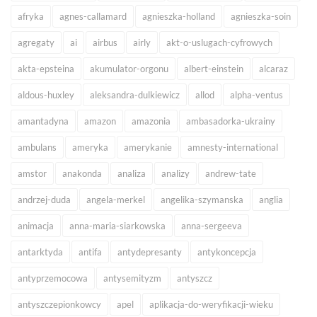
afryka
agnes-callamard
agnieszka-holland
agnieszka-soin
agregaty
ai
airbus
airly
akt-o-uslugach-cyfrowych
akta-epsteina
akumulator-orgonu
albert-einstein
alcaraz
aldous-huxley
aleksandra-dulkiewicz
allod
alpha-ventus
amantadyna
amazon
amazonia
ambasadorka-ukrainy
ambulans
ameryka
amerykanie
amnesty-international
amstor
anakonda
analiza
analizy
andrew-tate
andrzej-duda
angela-merkel
angelika-szymanska
anglia
animacja
anna-maria-siarkowska
anna-sergeeva
antarktyda
antifa
antydepresanty
antykoncepcja
antyprzemocowa
antysemityzm
antyszcz
antyszczepionkowcy
apel
aplikacja-do-weryfikacji-wieku