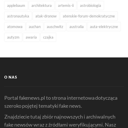
applebaum
architektura
artemis-ii
astrobiologia
astronautyka
atak-dronow
atenskie-forum-demokratyczne
atomowa
auchan
auschwitz
australia
auta-elektryczne
autyzm
awaria
czajka
O NAS
Portal fakenews.pl to strona internetowa dotycząca
szeroko pojętej tematyki fake news.
Znajdziecie tutaj zbiór najnowszych i archiwalnych
fake newsów wraz z źródłami weryfikującymi. Nasz