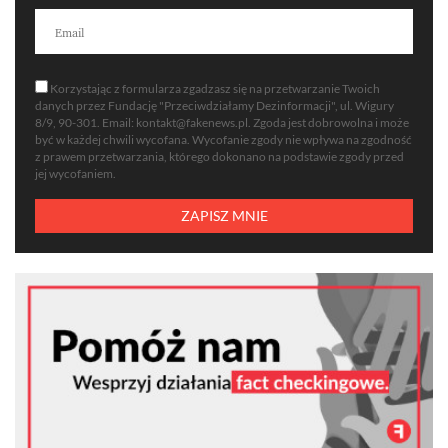
Korzystając z formularza zgadzasz się na przetwarzanie Twoich
danych przez Fundację "Przeciwdziałamy Dezinformacji", ul. Wigury
8/9, 90-301. Email:
kontakt@fakenews.pl
. Zgoda jest dobrowolna i może
być w każdej chwili wycofana. Wycofanie zgody nie wpływa na zgodność
z prawem przetwarzania, którego dokonano na podstawie zgody przed
jej wycofaniem.