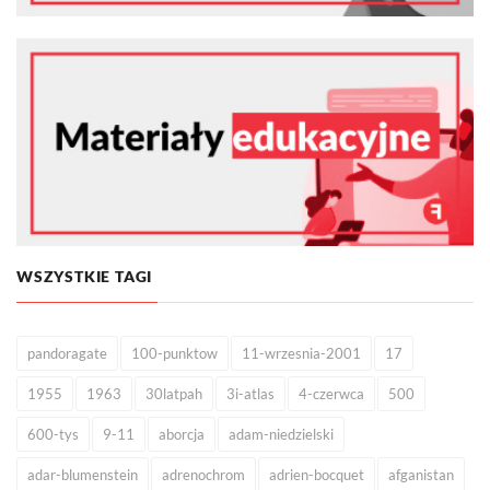
WSZYSTKIE TAGI
pandoragate
100-punktow
11-wrzesnia-2001
17
1955
1963
30latpah
3i-atlas
4-czerwca
500
600-tys
9-11
aborcja
adam-niedzielski
adar-blumenstein
adrenochrom
adrien-bocquet
afganistan