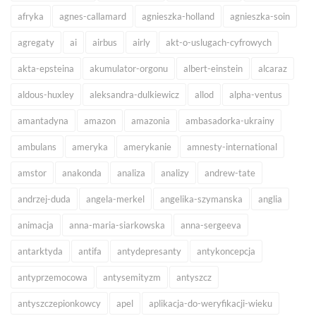
afryka
agnes-callamard
agnieszka-holland
agnieszka-soin
agregaty
ai
airbus
airly
akt-o-uslugach-cyfrowych
akta-epsteina
akumulator-orgonu
albert-einstein
alcaraz
aldous-huxley
aleksandra-dulkiewicz
allod
alpha-ventus
amantadyna
amazon
amazonia
ambasadorka-ukrainy
ambulans
ameryka
amerykanie
amnesty-international
amstor
anakonda
analiza
analizy
andrew-tate
andrzej-duda
angela-merkel
angelika-szymanska
anglia
animacja
anna-maria-siarkowska
anna-sergeeva
antarktyda
antifa
antydepresanty
antykoncepcja
antyprzemocowa
antysemityzm
antyszcz
antyszczepionkowcy
apel
aplikacja-do-weryfikacji-wieku