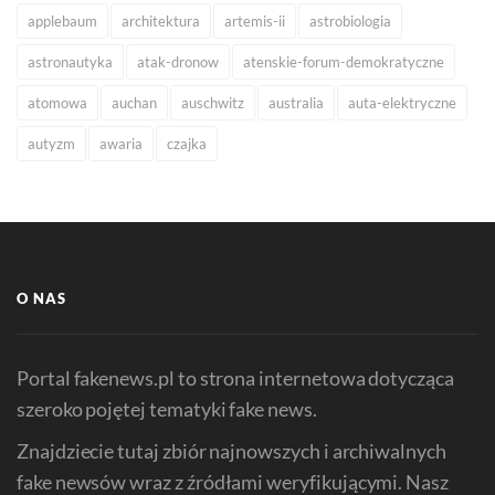
applebaum
architektura
artemis-ii
astrobiologia
astronautyka
atak-dronow
atenskie-forum-demokratyczne
atomowa
auchan
auschwitz
australia
auta-elektryczne
autyzm
awaria
czajka
O NAS
Portal fakenews.pl to strona internetowa dotycząca
szeroko pojętej tematyki fake news.
Znajdziecie tutaj zbiór najnowszych i archiwalnych
fake newsów wraz z źródłami weryfikującymi. Nasz