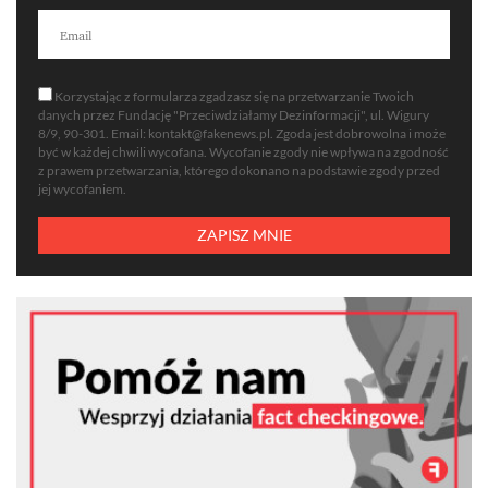
Korzystając z formularza zgadzasz się na przetwarzanie Twoich
danych przez Fundację "Przeciwdziałamy Dezinformacji", ul. Wigury
8/9, 90-301. Email:
kontakt@fakenews.pl
. Zgoda jest dobrowolna i może
być w każdej chwili wycofana. Wycofanie zgody nie wpływa na zgodność
z prawem przetwarzania, którego dokonano na podstawie zgody przed
jej wycofaniem.