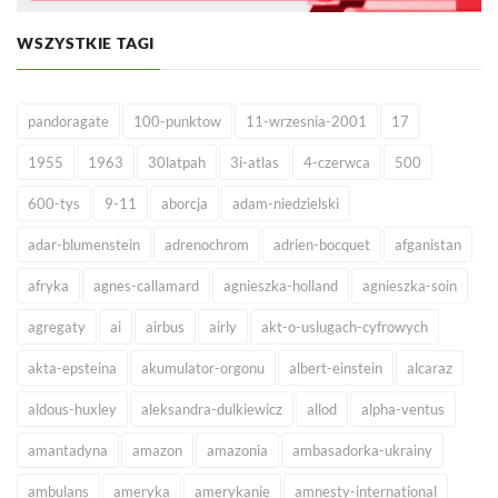
WSZYSTKIE TAGI
pandoragate
100-punktow
11-wrzesnia-2001
17
1955
1963
30latpah
3i-atlas
4-czerwca
500
600-tys
9-11
aborcja
adam-niedzielski
adar-blumenstein
adrenochrom
adrien-bocquet
afganistan
afryka
agnes-callamard
agnieszka-holland
agnieszka-soin
agregaty
ai
airbus
airly
akt-o-uslugach-cyfrowych
akta-epsteina
akumulator-orgonu
albert-einstein
alcaraz
aldous-huxley
aleksandra-dulkiewicz
allod
alpha-ventus
amantadyna
amazon
amazonia
ambasadorka-ukrainy
ambulans
ameryka
amerykanie
amnesty-international