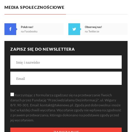
MEDIA SPOŁECZNOŚCIOWE
Polub nas!
Obserwuj nas!
na Facebooku
na Twitterze
ZAPISZ SIĘ DO NEWSLETTERA
Korzystając z formularza zgadzasz się na przetwarzanie Twoich
danych przez Fundację "Przeciwdziałamy Dezinformacji", ul. Wigury
8/9, 90-301. Email:
kontakt@fakenews.pl
. Zgoda jest dobrowolna i może
być w każdej chwili wycofana. Wycofanie zgody nie wpływa na zgodność
z prawem przetwarzania, którego dokonano na podstawie zgody przed
jej wycofaniem.