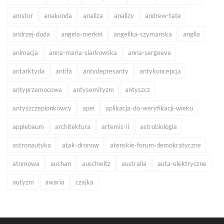
amstor
anakonda
analiza
analizy
andrew-tate
andrzej-duda
angela-merkel
angelika-szymanska
anglia
animacja
anna-maria-siarkowska
anna-sergeeva
antarktyda
antifa
antydepresanty
antykoncepcja
antyprzemocowa
antysemityzm
antyszcz
antyszczepionkowcy
apel
aplikacja-do-weryfikacji-wieku
applebaum
architektura
artemis-ii
astrobiologia
astronautyka
atak-dronow
atenskie-forum-demokratyczne
atomowa
auchan
auschwitz
australia
auta-elektryczne
autyzm
awaria
czajka