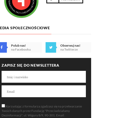
EDIA SPOŁECZNOŚCIOWE
Polub nas!
Obserwuj nas!
na Facebooku
na Twitterze
ZAPISZ SIĘ DO NEWSLETTERA
Korzystając z formularza zgadzasz się na przetwarzanie
Twoich danych przez Fundację "Przeciwdziałamy
Dezinformacji", ul. Wigury 8/9, 90-301. Email: