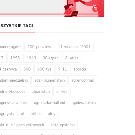
SZYSTKIE TAGI
pandoragate
100-punktow
11-wrzesnia-2001
17
1955
1963
30latpah
3i-atlas
4-czerwca
500
600-tys
9-11
aborcja
adam-niedzielski
adar-blumenstein
adrenochrom
adrien-bocquet
afganistan
afryka
agnes-callamard
agnieszka-holland
agnieszka-soin
agregaty
ai
airbus
airly
akt-o-uslugach-cyfrowych
akta-epsteina