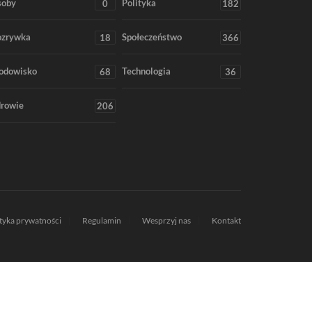
soby
Polityka
0
182
ozrywka
Społeczeństwo
18
366
odowisko
Technologia
68
36
rowie
206
ityka prywatności
Regulamin
Wesprzyj nas
Kontakt