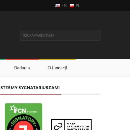
EN
PL
Badania
O fundacji
ESTEŚMY SYGNATARIUSZAMI