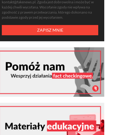
kontakt@fakenews.pl
. Zgoda jest dobrowolna i może być w
każdej chwili wycofana. Wycofanie zgody nie wpływa na
zgodność z prawem przetwarzania, którego dokonano na
podstawie zgody przed jej wycofaniem.