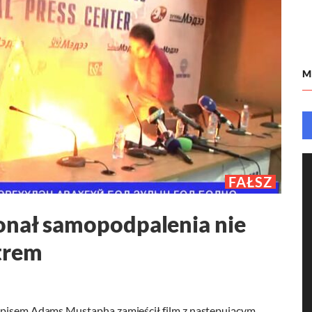
M
FAŁSZ
onał samopodpalenia nie
trem
 opisem Adams Mustapha zamieścił film z następującym