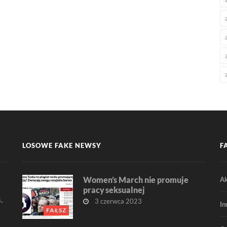
LOSOWE FAKE NEWSY
F
Women’s March nie promuje
Ak
pracy seksualnej
.
3 czerwca 2023
In
FAŁSZ