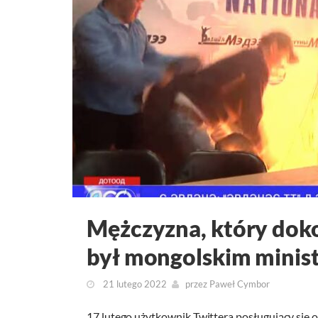
Mężczyzna, który dok
był mongolskim minis
21 lutego 2022
przez
Paweł Cymbor
17 lutego użytkownik Twittera posługujący się