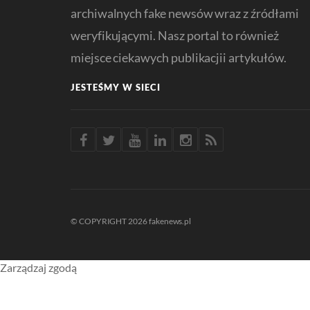
archiwalnych fake newsów wraz z źródłami
weryfikującymi. Nasz portal to również
miejsce ciekawych publikacjii artykułów.
JESTEŚMY W SIECI
© COPYRIGHT 2026 fakenews.pl
Zarządzaj zgodą