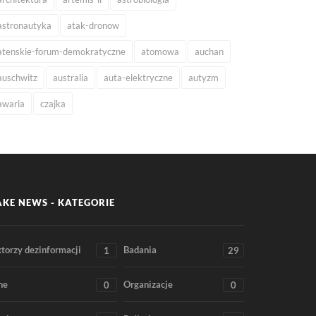
astronautyka
atak-dronow
atenskie-forum-demokratyczne
atomowa
auchan
auschwitz
australia
auta-elektryczne
autyzm
awaria
czajka
AKE NEWS - KATEGORIE
torzy dezinformacji
Badania
1
29
ne
Organizacje
0
0