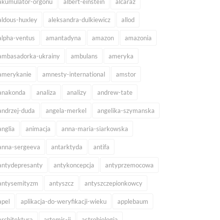
akumulator-orgonu
albert-einstein
alcaraz
aldous-huxley
aleksandra-dulkiewicz
allod
alpha-ventus
amantadyna
amazon
amazonia
ambasadorka-ukrainy
ambulans
ameryka
amerykanie
amnesty-international
amstor
anakonda
analiza
analizy
andrew-tate
andrzej-duda
angela-merkel
angelika-szymanska
anglia
animacja
anna-maria-siarkowska
anna-sergeeva
antarktyda
antifa
antydepresanty
antykoncepcja
antyprzemocowa
antysemityzm
antyszcz
antyszczepionkowcy
apel
aplikacja-do-weryfikacji-wieku
applebaum
architektura
artemis-ii
astrobiologia