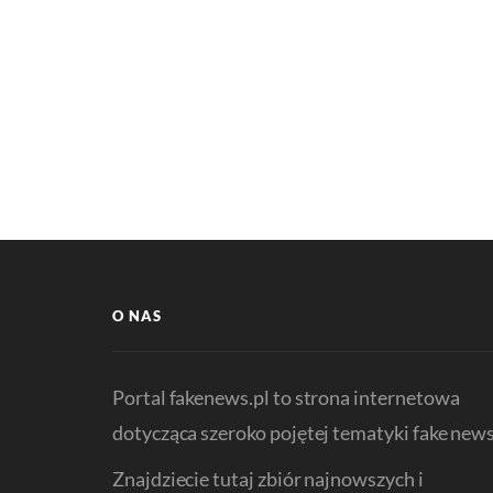
O NAS
Portal fakenews.pl to strona internetowa
dotycząca szeroko pojętej tematyki fake news
Znajdziecie tutaj zbiór najnowszych i