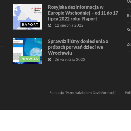
O
Rosyjska dezinformacja w
Europie Wschodniej – od 11 do 17
R
lipca 2022 roku. Raport
RAPORT
12 sierpnia 2022
Śr
Sprawdziliśmy doniesienia o
Zd
próbach porwań dzieci we
Wrocławiu
PRAWDA
26 września 2022
Fundacja "Przeciwdziałamy Dezinformacji"
Pol