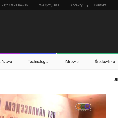
Zgłoś fake newsa
Wesprzyj nas
Korekty
Kontakt
eństwo
Technologia
Zdrowie
Środowisko
J