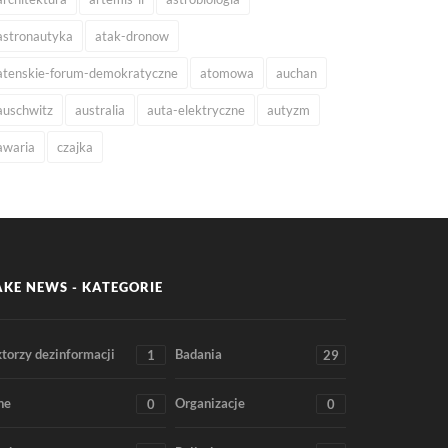
astronautyka
atak-dronow
atenskie-forum-demokratyczne
atomowa
auchan
auschwitz
australia
auta-elektryczne
autyzm
awaria
czajka
AKE NEWS - KATEGORIE
torzy dezinformacji
Badania
1
29
ne
Organizacje
0
0