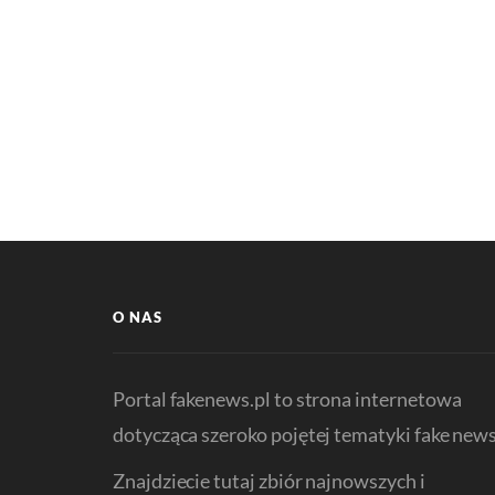
O NAS
Portal fakenews.pl to strona internetowa
dotycząca szeroko pojętej tematyki fake news
Znajdziecie tutaj zbiór najnowszych i