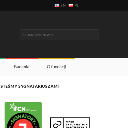
EN
PL
Badania
O fundacji
ESTEŚMY SYGNATARIUSZAMI