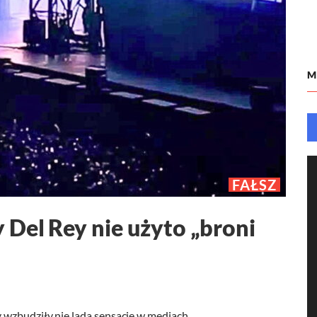
M
FAŁSZ
 Del Rey nie użyto „broni
 wzbudziły nie lada sensację w mediach