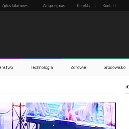
Zgłoś fake newsa
Wesprzyj nas
Korekty
Kontakt
eństwo
Technologia
Zdrowie
Środowisko
J