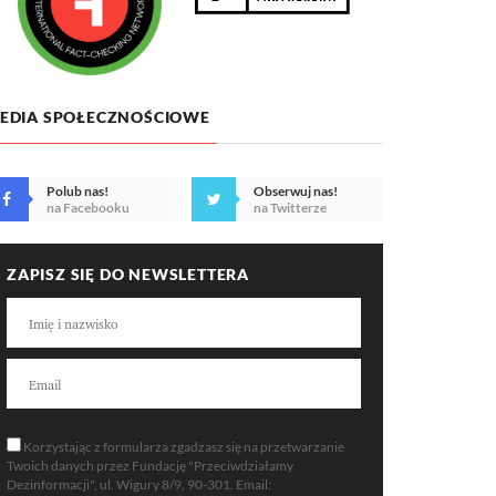
EDIA SPOŁECZNOŚCIOWE
Polub nas!
Obserwuj nas!
na Facebooku
na Twitterze
ZAPISZ SIĘ DO NEWSLETTERA
Korzystając z formularza zgadzasz się na przetwarzanie
Twoich danych przez Fundację "Przeciwdziałamy
Dezinformacji", ul. Wigury 8/9, 90-301. Email: