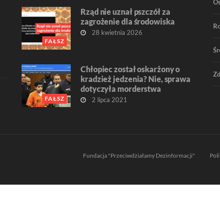
O
Rząd nie uznał pszczół za
zagrożenie dla środowiska
R
28 kwietnia 2026
FAŁSZ
Śr
Chłopiec został oskarżony o
Zd
kradzież jedzenia? Nie, sprawa
dotyczyła morderstwa
FAŁSZ
2 lipca 2021
Fundacja "Przeciwdziałamy Dezinformacji"
Pol