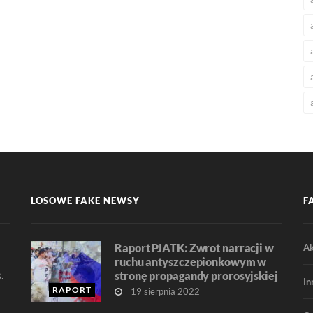
LOSOWE FAKE NEWSY
F
Raport PJATK: Zwrot narracji w
Ak
ruchu antyszczepionkowym w
.
stronę propagandy prorosyjskiej
In
RAPORT
19 sierpnia 2022