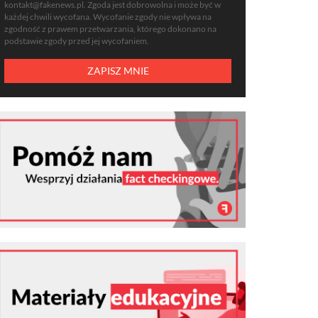
kontakt@fakenews.pl
. Zgoda jest dobrowolna i może być w
każdej chwili wycofana. Wycofanie zgody nie wpływa na
zgodność z prawem przetwarzania, którego dokonano na
podstawie zgody przed jej wycofaniem.