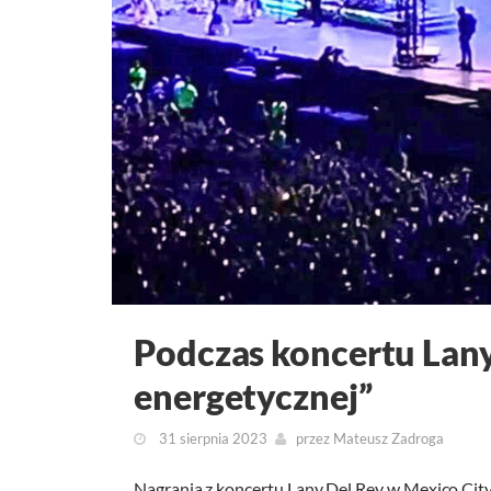
Podczas koncertu Lany
energetycznej”
31 sierpnia 2023
przez
Mateusz Zadroga
Nagrania z koncertu Lany Del Rey w Mexico City