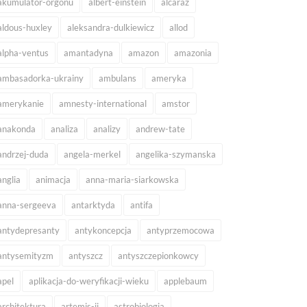
akumulator-orgonu
albert-einstein
alcaraz
aldous-huxley
aleksandra-dulkiewicz
allod
alpha-ventus
amantadyna
amazon
amazonia
ambasadorka-ukrainy
ambulans
ameryka
amerykanie
amnesty-international
amstor
anakonda
analiza
analizy
andrew-tate
andrzej-duda
angela-merkel
angelika-szymanska
anglia
animacja
anna-maria-siarkowska
anna-sergeeva
antarktyda
antifa
antydepresanty
antykoncepcja
antyprzemocowa
antysemityzm
antyszcz
antyszczepionkowcy
apel
aplikacja-do-weryfikacji-wieku
applebaum
architektura
artemis-ii
astrobiologia