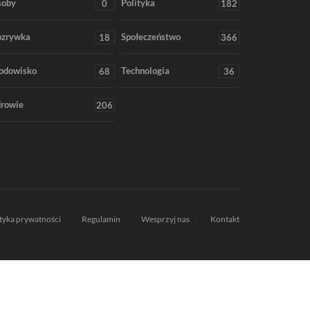
soby
Polityka
0
182
ozrywka
Społeczeństwo
18
366
odowisko
Technologia
68
36
rowie
206
ityka prywatności
Regulamin
Wesprzyj nas
Kontakt