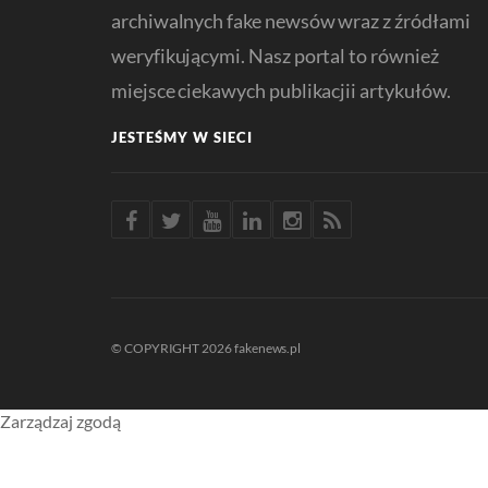
archiwalnych fake newsów wraz z źródłami
weryfikującymi. Nasz portal to również
miejsce ciekawych publikacjii artykułów.
JESTEŚMY W SIECI
© COPYRIGHT 2026 fakenews.pl
Zarządzaj zgodą