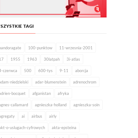
SZYSTKIE TAGI
pandoragate
100-punktow
11-wrzesnia-2001
17
1955
1963
30latpah
3i-atlas
4-czerwca
500
600-tys
9-11
aborcja
adam-niedzielski
adar-blumenstein
adrenochrom
adrien-bocquet
afganistan
afryka
agnes-callamard
agnieszka-holland
agnieszka-soin
agregaty
ai
airbus
airly
akt-o-uslugach-cyfrowych
akta-epsteina