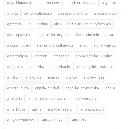
adar-blumenstein
adrenochrom
adrien-bocquet
afganistan
afryka
agnes-callamard
agnieszka-holland
agnieszka-soin
agregaty
ai
airbus
airly
akt-o-uslugach-cyfrowych
akta-epsteina
akumulator-orgonu
albert-einstein
alcaraz
aldous-huxley
aleksandra-dulkiewicz
allod
alpha-ventus
amantadyna
amazon
amazonia
ambasadorka-ukrainy
ambulans
ameryka
amerykanie
amnesty-international
amstor
anakonda
analiza
analizy
andrew-tate
andrzej-duda
angela-merkel
angelika-szymanska
anglia
animacja
anna-maria-siarkowska
anna-sergeeva
antarktyda
antifa
antydepresanty
antykoncepcja
antyprzemocowa
antysemityzm
antyszcz