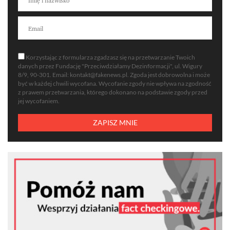
Korzystając z formularza zgadzasz się na przetwarzanie Twoich
danych przez Fundację "Przeciwdziałamy Dezinformacji", ul. Wigury
8/9, 90-301. Email:
kontakt@fakenews.pl
. Zgoda jest dobrowolna i może
być w każdej chwili wycofana. Wycofanie zgody nie wpływa na zgodność
z prawem przetwarzania, którego dokonano na podstawie zgody przed
jej wycofaniem.