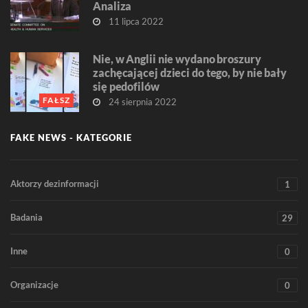
Analiza
11 lipca 2022
Nie, w Anglii nie wydano broszury
zachęcającej dzieci do tego, by nie bały
się pedofilów
FAŁSZ
24 sierpnia 2022
FAKE NEWS - KATEGORIE
Aktorzy dezinformacji
1
Badania
29
Inne
0
Organizacje
0