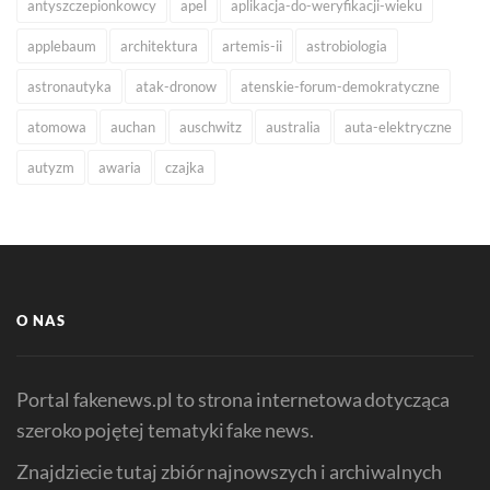
antyszczepionkowcy
apel
aplikacja-do-weryfikacji-wieku
applebaum
architektura
artemis-ii
astrobiologia
astronautyka
atak-dronow
atenskie-forum-demokratyczne
atomowa
auchan
auschwitz
australia
auta-elektryczne
autyzm
awaria
czajka
O NAS
Portal fakenews.pl to strona internetowa dotycząca
szeroko pojętej tematyki fake news.
Znajdziecie tutaj zbiór najnowszych i archiwalnych