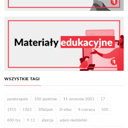
WSZYSTKIE TAGI
pandoragate
100-punktow
11-wrzesnia-2001
17
1955
1963
30latpah
3i-atlas
4-czerwca
500
600-tys
9-11
aborcja
adam-niedzielski