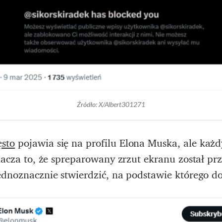
Źródło: X/Albert301271
ęsto
pojawia się na profilu Elona Muska, ale każd
nacza to, że spreparowany zrzut ekranu został p
ednoznacznie stwierdzić, na podstawie którego d