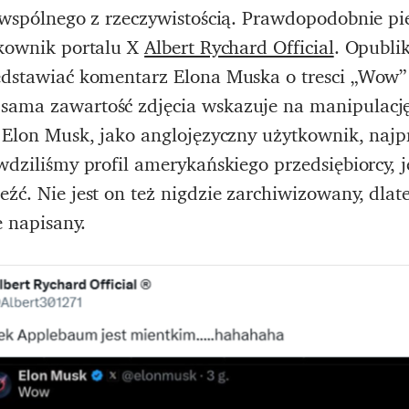
c wspólnego z rzeczywistością. Prawdopodobnie p
tkownik portalu X
Albert Rychard Official
. Opubli
zedstawiać komentarz Elona Muska o tresci „Wow”
sama zawartość zdjęcia wskazuje na manipulację
m. Elon Musk, jako anglojęzyczny użytkownik, na
awdziliśmy profil amerykańskiego przedsiębiorcy,
eźć. Nie jest on też nigdzie zarchiwizowany, dlat
e napisany.