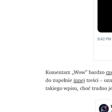
Komentarz „Wow” bardzo
cz
do zupełnie
innej
treści – oz
takiego wpisu, choć trudno j