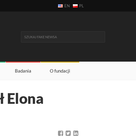
EN
PL
Badania
O fundacji
ł Elona