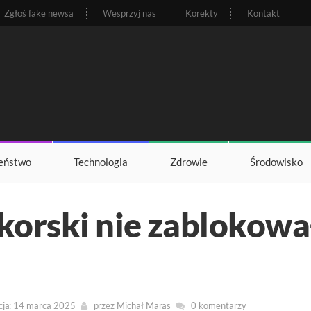
Zgłoś fake newsa
Wesprzyj nas
Korekty
Kontakt
eństwo
Technologia
Zdrowie
Środowisko
korski nie zablokowa
cja: 14 marca 2025
przez
Michał Maras
0 komentarzy