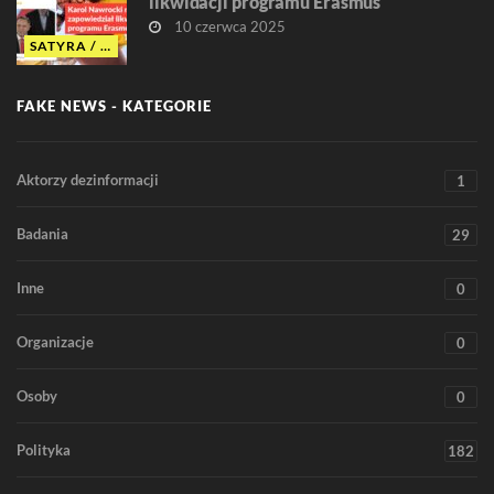
likwidacji programu Erasmus
10 czerwca 2025
SATYRA / ŻART
FAKE NEWS - KATEGORIE
Aktorzy dezinformacji
1
Badania
29
Inne
0
Organizacje
0
Osoby
0
Polityka
182