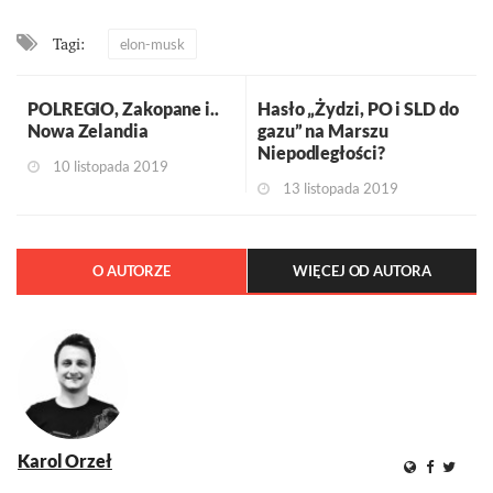
Tagi:
elon-musk
POLREGIO, Zakopane i..
Hasło „Żydzi, PO i SLD do
Nowa Zelandia
gazu” na Marszu
Niepodległości?
10 listopada 2019
13 listopada 2019
O AUTORZE
WIĘCEJ OD AUTORA
Karol Orzeł