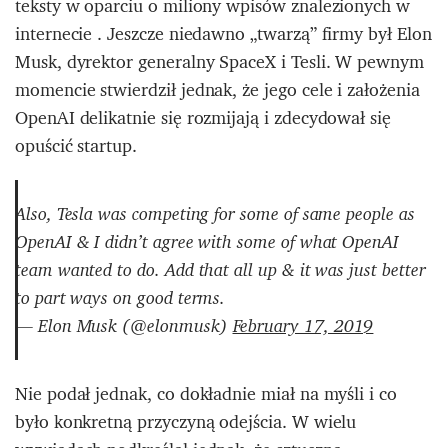
teksty w oparciu o miliony wpisów znalezionych w
internecie . Jeszcze niedawno „twarzą” firmy był Elon
Musk, dyrektor generalny SpaceX i Tesli. W pewnym
momencie stwierdził jednak, że jego cele i założenia
OpenAI delikatnie się rozmijają i zdecydował się
opuścić startup.
Also, Tesla was competing for some of same people as
OpenAI & I didn’t agree with some of what OpenAI
team wanted to do. Add that all up & it was just better
to part ways on good terms.
— Elon Musk (@elonmusk)
February 17, 2019
Nie podał jednak, co dokładnie miał na myśli i co
było konkretną przyczyną odejścia. W wielu