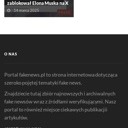
zablokował Elona Muska na X
14 marca 2025
FAŁSZ
O NAS
Portal fakenews.pl to strona internetowa dotycząca
szeroko pojętej tematyki fake news.
Znajdziecie tutaj zbiór najnowszych i archiwalnych
fake newsów wraz z źródłami weryfikującymi. Nasz
portal to również miejsce ciekawych publikacjii
artykułów.