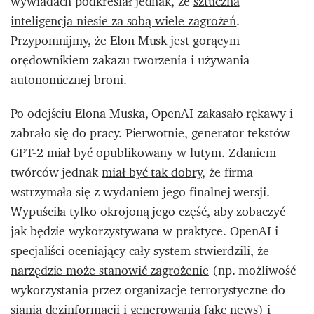
wywiadach podkreślał jednak, że
sztuczna
inteligencja niesie za sobą wiele zagrożeń
.
Przypomnijmy, że Elon Musk jest gorącym
orędownikiem zakazu tworzenia i używania
autonomicznej broni.
Po odejściu Elona Muska, OpenAI zakasało rękawy i
zabrało się do pracy. Pierwotnie, generator tekstów
GPT-2 miał być opublikowany w lutym. Zdaniem
twórców jednak
miał być tak dobry
, że firma
wstrzymała się z wydaniem jego finalnej wersji.
Wypuściła tylko okrojoną jego część, aby zobaczyć
jak będzie wykorzystywana w praktyce. OpenAI i
specjaliści oceniający cały system stwierdzili, że
narzędzie może stanowić zagrożenie
(np. możliwość
wykorzystania przez organizacje terrorystyczne do
siania dezinformacji i generowania fake news) i