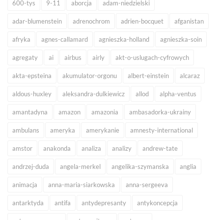
600-tys
9-11
aborcja
adam-niedzielski
adar-blumenstein
adrenochrom
adrien-bocquet
afganistan
afryka
agnes-callamard
agnieszka-holland
agnieszka-soin
agregaty
ai
airbus
airly
akt-o-uslugach-cyfrowych
akta-epsteina
akumulator-orgonu
albert-einstein
alcaraz
aldous-huxley
aleksandra-dulkiewicz
allod
alpha-ventus
amantadyna
amazon
amazonia
ambasadorka-ukrainy
ambulans
ameryka
amerykanie
amnesty-international
amstor
anakonda
analiza
analizy
andrew-tate
andrzej-duda
angela-merkel
angelika-szymanska
anglia
animacja
anna-maria-siarkowska
anna-sergeeva
antarktyda
antifa
antydepresanty
antykoncepcja