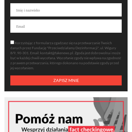
Korzystając z formularza zgadzasz się na przetwarzanie Twoich
danych przez Fundację "Przeciwdziałamy Dezinformacji", ul. Wigury
8/9, 90-301. Email:
kontakt@fakenews.pl
. Zgoda jest dobrowolna i może
być w każdej chwili wycofana. Wycofanie zgody nie wpływa na zgodność
z prawem przetwarzania, którego dokonano na podstawie zgody przed
jej wycofaniem.