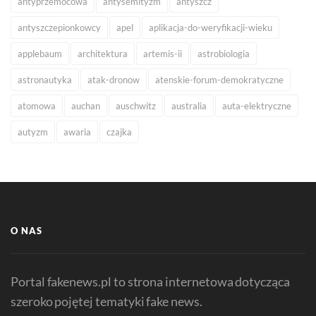
antyprzemocowa
antysemityzm
antyszcz
antyszczepionkowcy
apel
aplikacja-do-weryfikacji-wieku
applebaum
architektura
artemis-ii
astrobiologia
astronautyka
atak-dronow
atenskie-forum-demokratyczne
atomowa
auchan
auschwitz
australia
auta-elektryczne
autyzm
awaria
czajka
O NAS
Portal fakenews.pl to strona internetowa dotycząca
szeroko pojętej tematyki fake news.