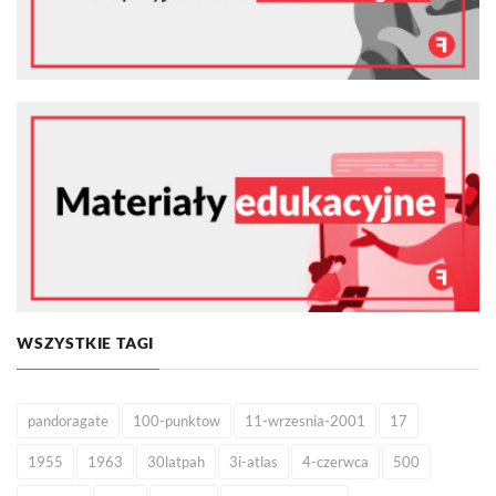
WSZYSTKIE TAGI
pandoragate
100-punktow
11-wrzesnia-2001
17
1955
1963
30latpah
3i-atlas
4-czerwca
500