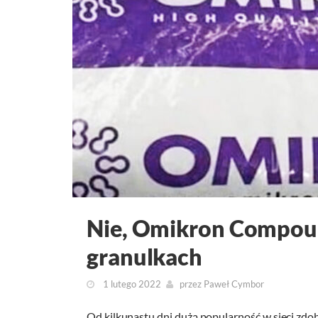
Nie, Omikron Compoun
granulkach
1 lutego 2022
przez
Paweł Cymbor
Od kilkunastu dni dużą popularność w sieci zd