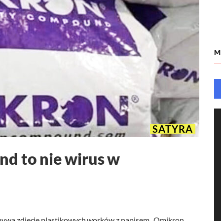
M
SATYRA
d to nie wirus w
obywa zdjęcie plastikowych worków z napisem „Omikron