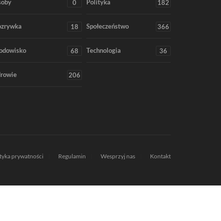
soby
Polityka
0
182
ozrywka
Społeczeństwo
18
366
odowisko
Technologia
68
36
rowie
206
ityka prywatności
Regulamin
Wesprzyj nas
Kontakt