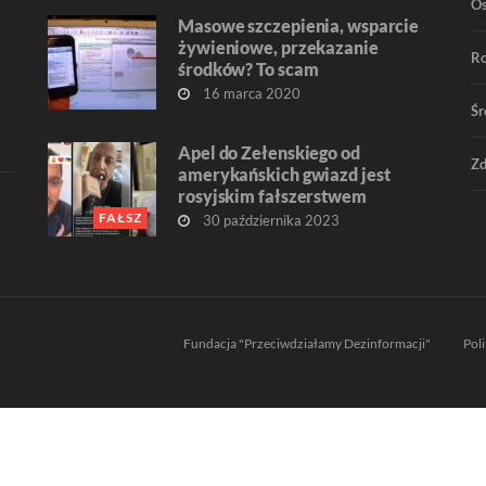
O
Masowe szczepienia, wsparcie
żywieniowe, przekazanie
R
środków? To scam
16 marca 2020
Śr
Apel do Zełenskiego od
Zd
amerykańskich gwiazd jest
rosyjskim fałszerstwem
FAŁSZ
30 października 2023
Fundacja "Przeciwdziałamy Dezinformacji"
Pol