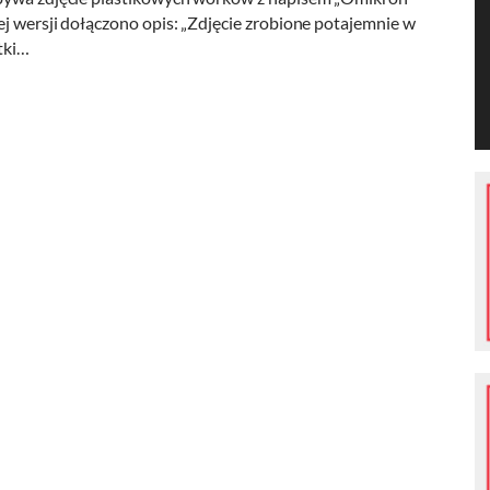
j wersji dołączono opis: „Zdjęcie zrobione potajemnie w
tki…