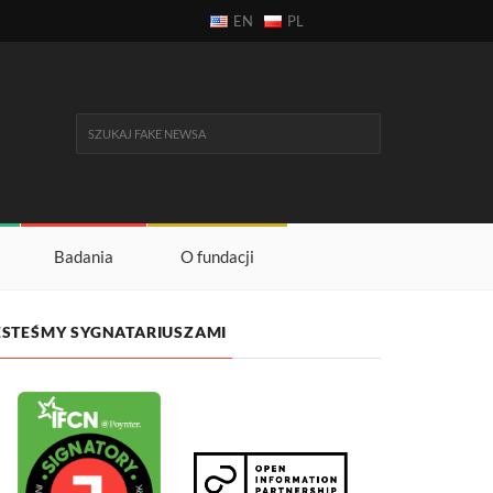
EN
PL
Badania
O fundacji
ESTEŚMY SYGNATARIUSZAMI