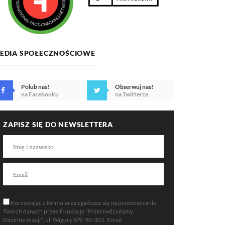
EDIA SPOŁECZNOŚCIOWE
Polub nas!
Obserwuj nas!
na Facebooku
na Twitterze
ZAPISZ SIĘ DO NEWSLETTERA
Korzystając z formularza zgadzasz się na przetwarzanie
Twoich danych przez Fundację "Przeciwdziałamy
Dezinformacji", ul. Wigury 8/9, 90-301. Email: