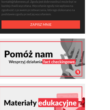
kontakt@fakenews.pl
. Zgoda jest dobrowolna i może być w
każdej chwili wycofana. Wycofanie zgody nie wpływa na
zgodność z prawem przetwarzania, którego dokonano na
podstawie zgody przed jej wycofaniem.