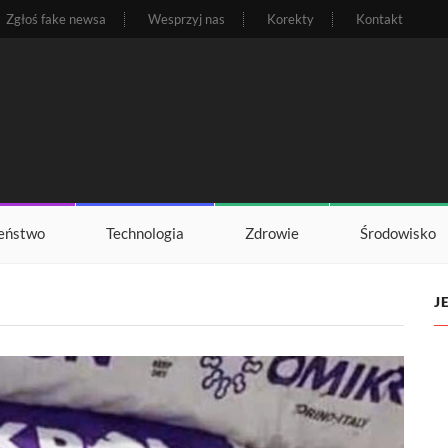
Zgłoś fake newsa
Wesprzyj nas
Korekty
Kontakt
eństwo
Technologia
Zdrowie
Środowisko
J