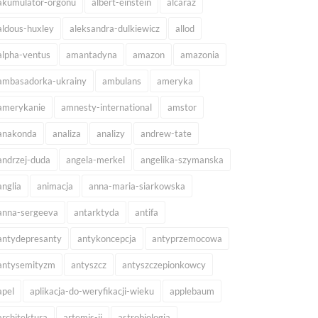
akumulator-orgonu
albert-einstein
alcaraz
aldous-huxley
aleksandra-dulkiewicz
allod
alpha-ventus
amantadyna
amazon
amazonia
ambasadorka-ukrainy
ambulans
ameryka
amerykanie
amnesty-international
amstor
anakonda
analiza
analizy
andrew-tate
andrzej-duda
angela-merkel
angelika-szymanska
anglia
animacja
anna-maria-siarkowska
anna-sergeeva
antarktyda
antifa
antydepresanty
antykoncepcja
antyprzemocowa
antysemityzm
antyszcz
antyszczepionkowcy
apel
aplikacja-do-weryfikacji-wieku
applebaum
architektura
artemis-ii
astrobiologia