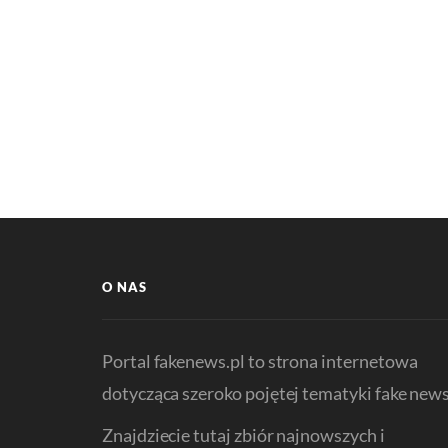
O NAS
Portal fakenews.pl to strona internetowa
dotycząca szeroko pojętej tematyki fake news
Znajdziecie tutaj zbiór najnowszych i