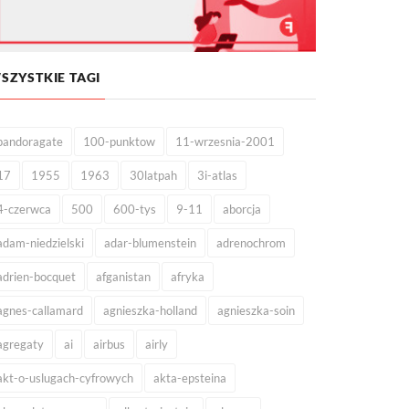
SZYSTKIE TAGI
pandoragate
100-punktow
11-wrzesnia-2001
17
1955
1963
30latpah
3i-atlas
4-czerwca
500
600-tys
9-11
aborcja
adam-niedzielski
adar-blumenstein
adrenochrom
adrien-bocquet
afganistan
afryka
agnes-callamard
agnieszka-holland
agnieszka-soin
agregaty
ai
airbus
airly
akt-o-uslugach-cyfrowych
akta-epsteina