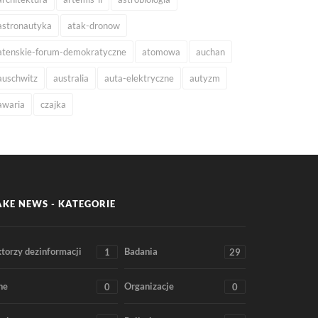
astronautyka
atak-dronow
atenskie-forum-demokratyczne
atomowa
auchan
auschwitz
australia
auta-elektryczne
autyzm
awaria
czajka
AKE NEWS - KATEGORIE
torzy dezinformacji
Badania
1
29
ne
Organizacje
0
0