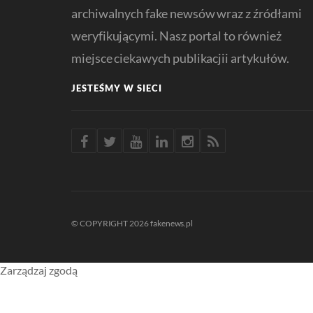
archiwalnych fake newsów wraz z źródłami
weryfikującymi. Nasz portal to również
miejsce ciekawych publikacjii artykułów.
JESTEŚMY W SIECI
© COPYRIGHT 2026 fakenews.pl
Zarządzaj zgodą