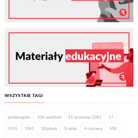
WSZYSTKIE TAGI
pandoragate
100-punktow
11-wrzesnia-2001
17
1955
1963
30latpah
3i-atlas
4-czerwca
500