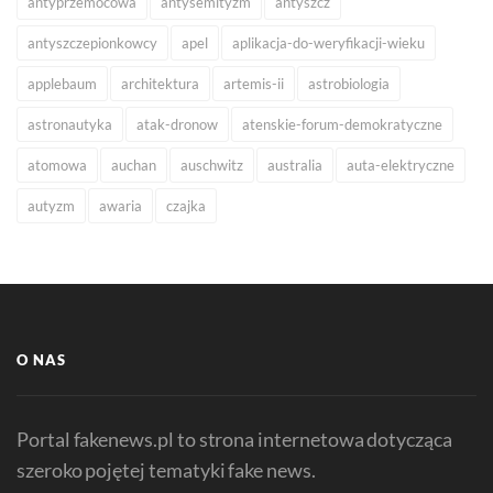
antyprzemocowa
antysemityzm
antyszcz
antyszczepionkowcy
apel
aplikacja-do-weryfikacji-wieku
applebaum
architektura
artemis-ii
astrobiologia
astronautyka
atak-dronow
atenskie-forum-demokratyczne
atomowa
auchan
auschwitz
australia
auta-elektryczne
autyzm
awaria
czajka
O NAS
Portal fakenews.pl to strona internetowa dotycząca
szeroko pojętej tematyki fake news.