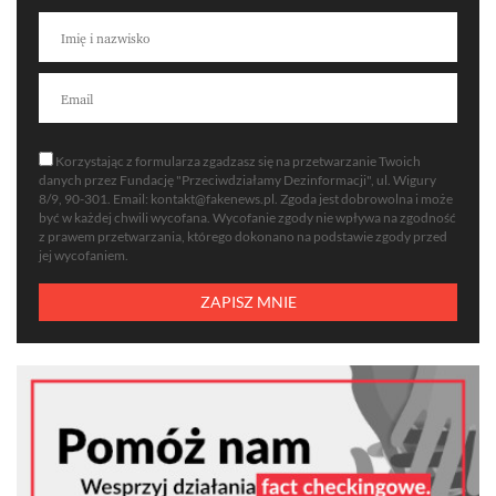
Korzystając z formularza zgadzasz się na przetwarzanie Twoich
danych przez Fundację "Przeciwdziałamy Dezinformacji", ul. Wigury
8/9, 90-301. Email:
kontakt@fakenews.pl
. Zgoda jest dobrowolna i może
być w każdej chwili wycofana. Wycofanie zgody nie wpływa na zgodność
z prawem przetwarzania, którego dokonano na podstawie zgody przed
jej wycofaniem.