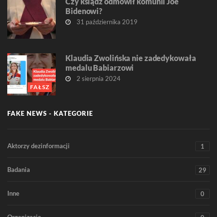
Czy ksiądz odmówił komunii Joe
Bidenowi?
31 października 2019
Klaudia Zwolińska nie zadedykowała
medalu Babiarzowi
2 sierpnia 2024
FAŁSZ
FAKE NEWS - KATEGORIE
Aktorzy dezinformacji
1
Badania
29
Inne
0