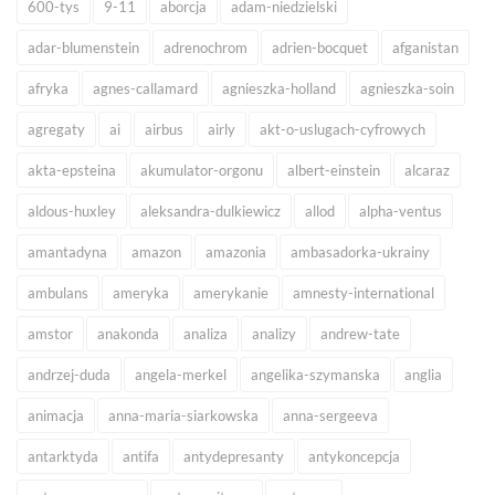
600-tys
9-11
aborcja
adam-niedzielski
adar-blumenstein
adrenochrom
adrien-bocquet
afganistan
afryka
agnes-callamard
agnieszka-holland
agnieszka-soin
agregaty
ai
airbus
airly
akt-o-uslugach-cyfrowych
akta-epsteina
akumulator-orgonu
albert-einstein
alcaraz
aldous-huxley
aleksandra-dulkiewicz
allod
alpha-ventus
amantadyna
amazon
amazonia
ambasadorka-ukrainy
ambulans
ameryka
amerykanie
amnesty-international
amstor
anakonda
analiza
analizy
andrew-tate
andrzej-duda
angela-merkel
angelika-szymanska
anglia
animacja
anna-maria-siarkowska
anna-sergeeva
antarktyda
antifa
antydepresanty
antykoncepcja