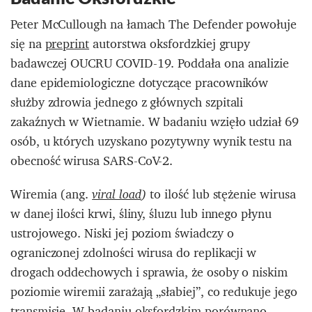
Peter McCullough na łamach The Defender powołuje
się na
preprint
autorstwa oksfordzkiej grupy
badawczej OUCRU COVID-19. Poddała ona analizie
dane epidemiologiczne dotyczące pracowników
służby zdrowia jednego z głównych szpitali
zakaźnych w Wietnamie. W badaniu wzięło udział 69
osób, u których uzyskano pozytywny wynik testu na
obecność wirusa SARS-CoV-2.
Wiremia (ang.
to ilość lub stężenie wirusa
viral load
)
w danej ilości krwi, śliny, śluzu lub innego płynu
ustrojowego. Niski jej poziom świadczy o
ograniczonej zdolności wirusa do replikacji w
drogach oddechowych i sprawia, że osoby o niskim
poziomie wiremii zarażają „słabiej”, co redukuje jego
transmisję. W badaniu oksfordzkim porównano