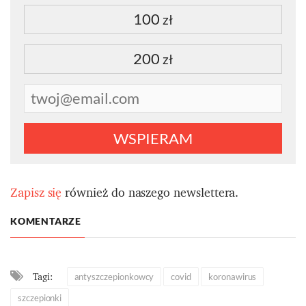
100
zł
200
zł
WSPIERAM
Zapisz się
również do naszego newslettera.
KOMENTARZE
Tagi:
antyszczepionkowcy
covid
koronawirus
szczepionki