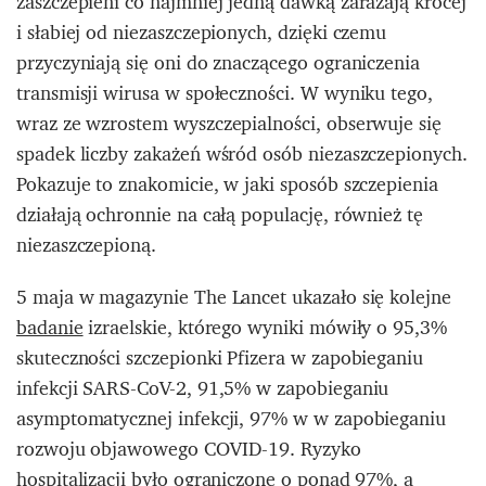
zaszczepieni co najmniej jedną dawką zarażają krócej
i słabiej od niezaszczepionych, dzięki czemu
przyczyniają się oni do znaczącego ograniczenia
transmisji wirusa w społeczności. W wyniku tego,
wraz ze wzrostem wyszczepialności, obserwuje się
spadek liczby zakażeń wśród osób niezaszczepionych.
Pokazuje to znakomicie, w jaki sposób szczepienia
działają ochronnie na całą populację, również tę
niezaszczepioną.
5 maja w magazynie The Lancet ukazało się kolejne
badanie
izraelskie, którego wyniki mówiły o 95,3%
skuteczności szczepionki Pfizera w zapobieganiu
infekcji SARS-CoV-2, 91,5% w zapobieganiu
asymptomatycznej infekcji, 97% w w zapobieganiu
rozwoju objawowego COVID-19. Ryzyko
hospitalizacji było ograniczone o ponad 97%, a