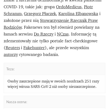
COVID-19, takie jak: grupa
OrdoMedicus
,
Piotr
Schramm
,
Grzegorz Płaczek
,
Karolina Elbanowska
i
założone przez nią
Stowarzyszenie Rzecznik Praw
Rodziców
. Fakenews ten był również powielany na
łamach serwisu
Do Rzeczy
i
NCzas
. Informację tą
zdementowały nie tylko portale fact-checkingowe
(
Reuters
i
Fakehunter
), ale przede wszystkim
autorzy
cytowanego badania.
Teza:
Osoby zaszczepione mają w swoich nozdrzach 251 razy
więcej wirusa SARS-CoV-2 niż osoby niezaszczepione.
Nasza ocena: