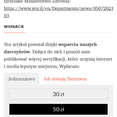
Izraelskie Ministerstwo Zdrowia:
https://www.gov.il/en/Departments/news/05072021-
03
WSPARCIE
Ten artykuł powstał dzięki
wsparciu naszych
darczyńców
. Dołącz do nich i pomóż nam
publikować więcej weryfikacji, które uczynią internet
i media lepszym miejscem. Wpłacam:
Jednorazowo
lub zostaję Patronem
30
zł
50
zł