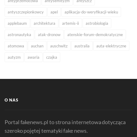
antyprzemocowa
antysemityzm
antyszcz
antyszczepionkowcy
apel
aplikacja-do-weryfikacji-wieku
applebaum
architektura
artemis-ii
astrobiologia
astronautyka
atak-dronow
atenskie-forum-demokratyczne
atomowa
auchan
auschwitz
australia
auta-elektryczne
autyzm
awaria
czajka
O NAS
Portal fakenews.pl to strona internetowa dotycząca
szeroko pojętej tematyki fake news.