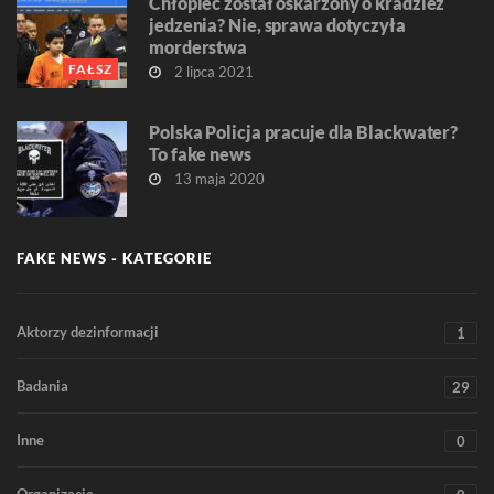
Chłopiec został oskarżony o kradzież
jedzenia? Nie, sprawa dotyczyła
morderstwa
FAŁSZ
2 lipca 2021
Polska Policja pracuje dla Blackwater?
To fake news
13 maja 2020
FAKE NEWS - KATEGORIE
Aktorzy dezinformacji
1
Badania
29
Inne
0