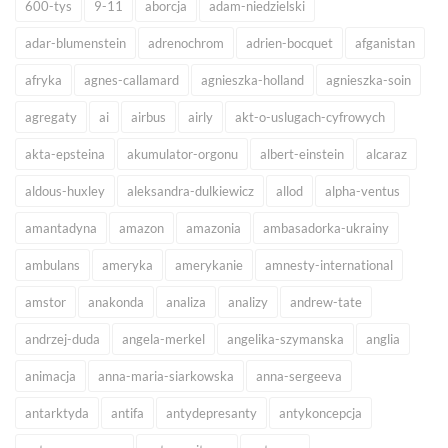
600-tys
9-11
aborcja
adam-niedzielski
adar-blumenstein
adrenochrom
adrien-bocquet
afganistan
afryka
agnes-callamard
agnieszka-holland
agnieszka-soin
agregaty
ai
airbus
airly
akt-o-uslugach-cyfrowych
akta-epsteina
akumulator-orgonu
albert-einstein
alcaraz
aldous-huxley
aleksandra-dulkiewicz
allod
alpha-ventus
amantadyna
amazon
amazonia
ambasadorka-ukrainy
ambulans
ameryka
amerykanie
amnesty-international
amstor
anakonda
analiza
analizy
andrew-tate
andrzej-duda
angela-merkel
angelika-szymanska
anglia
animacja
anna-maria-siarkowska
anna-sergeeva
antarktyda
antifa
antydepresanty
antykoncepcja