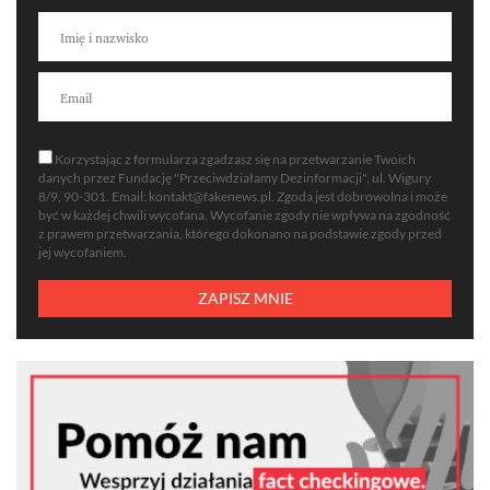
Korzystając z formularza zgadzasz się na przetwarzanie Twoich
danych przez Fundację "Przeciwdziałamy Dezinformacji", ul. Wigury
8/9, 90-301. Email:
kontakt@fakenews.pl
. Zgoda jest dobrowolna i może
być w każdej chwili wycofana. Wycofanie zgody nie wpływa na zgodność
z prawem przetwarzania, którego dokonano na podstawie zgody przed
jej wycofaniem.