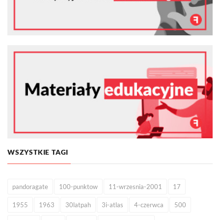
WSZYSTKIE TAGI
pandoragate
100-punktow
11-wrzesnia-2001
17
1955
1963
30latpah
3i-atlas
4-czerwca
500