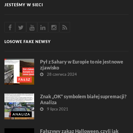
JESTEŚMY W SIECI
LOSOWE FAKE NEWSY
Pył z Sahary w Europie to nie jest nowe
zjawisko
28 czerwca 2024
FAŁSZ
Znak „OK” symbolem białej supremacji?
Analiza
9 lipca 2021
ANALIZA
Fałszywy zakaz Halloween, czyli jak