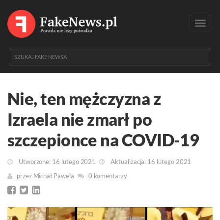
Toggl
navig
Nie, ten mężczyzna z
Izraela nie zmarł po
szczepionce na COVID-19
Utworzone: 16 lutego 2021
Aktualizacja: 16 lutego 2021
przez
Michał Pawela
0 komentarzy