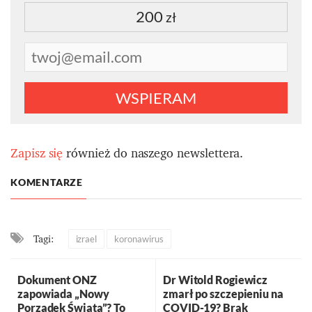
200
zł
WSPIERAM
Zapisz się
również do naszego newslettera.
KOMENTARZE
Tagi:
izrael
koronawirus
Dokument ONZ
Dr Witold Rogiewicz
zapowiada „Nowy
zmarł po szczepieniu na
Porządek Świata”? To
COVID-19? Brak