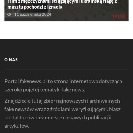
Film z mężczyznami ściągającymi ukraińską flagę z
masztu pochodzi z Izraela
11 października 2024
FAŁSZ
O NAS
Portal fakenews.pl to strona internetowa dotycząca
szeroko pojętej tematyki fake news.
Znajdziecie tutaj zbiór najnowszych i archiwalnych
fake newsów wraz z źródłami weryfikującymi. Nasz
portal to również miejsce ciekawych publikacjii
artykułów.