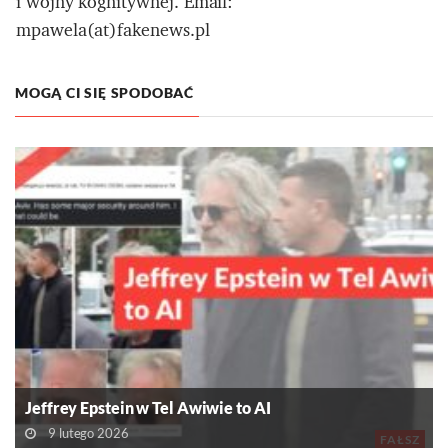
i wojny kognitywnej. Email:
mpawela(at)fakenews.pl
MOGĄ CI SIĘ SPODOBAĆ
Jeffrey Epstein w Tel Awiwie to AI
9 lutego 2026
FAŁSZ