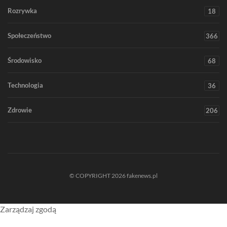
Rozrywka
18
Społeczeństwo
366
Środowisko
68
Technologia
36
Zdrowie
206
© COPYRIGHT 2026 fakenews.pl
Zarządzaj zgodą