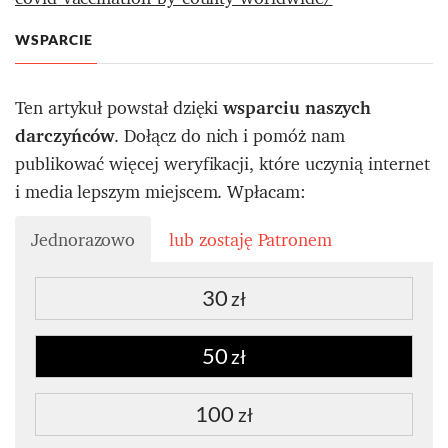
WSPARCIE
Ten artykuł powstał dzięki
wsparciu naszych
darczyńców
. Dołącz do nich i pomóż nam
publikować więcej weryfikacji, które uczynią internet
i media lepszym miejscem. Wpłacam:
Jednorazowo
lub zostaję Patronem
30
zł
50
zł
100
zł