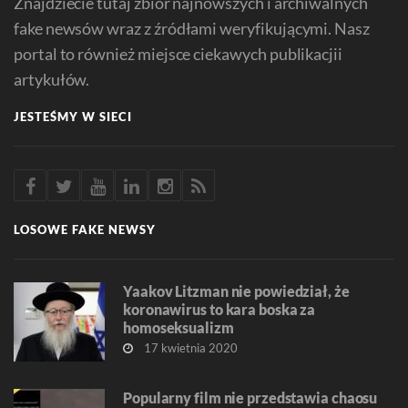
Znajdziecie tutaj zbiór najnowszych i archiwalnych
fake newsów wraz z źródłami weryfikującymi. Nasz
portal to również miejsce ciekawych publikacjii
artykułów.
JESTEŚMY W SIECI
LOSOWE FAKE NEWSY
Yaakov Litzman nie powiedział, że
koronawirus to kara boska za
homoseksualizm
17 kwietnia 2020
Popularny film nie przedstawia chaosu