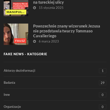
na tureckiej ulicy
15 stycznia 2025
MANIPULACJA
Powszechnie znany wizerunek Jezusa
nie przedstawia twarzy Tommaso
Cavalieriego
FAŁSZ
6 marca 2023
FAKE NEWS - KATEGORIE
Aktorzy dezinformacji
1
Badania
29
Inne
0
Organizacje
0