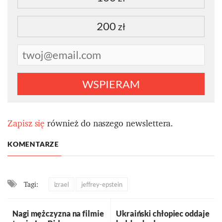
200
zł
WSPIERAM
Zapisz się
również do naszego newslettera.
KOMENTARZE
Tagi:
izrael
jeffrey-epstein
Nagi mężczyzna na filmie
Ukraiński chłopiec oddaje