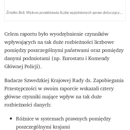
Źródło: Brå. Wykres przedstawia liczbę wyjaśnionych spraw dotyczących gwałtu zgodnie z danymi w oficjalnych statystykach krajowych każdego kraju: Niemiec, Danii, Norwegii, Szwecji oraz Anglii i Walii.
Celem raportu było wyodrębnienie czynników
wpływających na tak duże rozbieżności liczbowe
pomiędzy poszczególnymi państwami oraz pomiędzy
danymi podmiotami (np. Eurostatu i Komendy
Głównej Policji).
Badacze Szwedzkiej Krajowej Rady ds. Zapobiegania
Przestępczości w swoim raporcie wskazali cztery
główne czynniki mające wpływ na tak duże
rozbieżności danych:
Różnice w systemach prawnych pomiędzy
poszczególnymi krajami