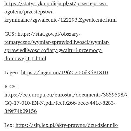
https://statystyka.policja.pl/st/przestepstwa-
ogolem/przestepstwa-
kryminalne/zgwalcenie/122293,Zgwalcenie.html
GUS:
https://stat.gov.pl/obszary-
tematyczne/wymiar-sprawiedliwosci/wymiar-
sprawiedliwosci/ofiary-gwaltu-i-przemocy-
domowej,1,1.html
Lagen:
https://lagen.nu/1962:700#K6P1S10
ICCS:
https://ec.europa.eu/eurostat/documents/3859598/8
GQ-17-010-EN-N.pdf/feefb266-becc-441c-8283-
3f9f74b29156
Lex:
https://sip.lex.pl/akty-prawne/dzu-dziennik-