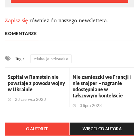
Zapisz się
również do naszego newslettera.
KOMENTARZE
Tagi:
edukacja-seksualna
Szpital w Ramstein nie
Nie zamieszki we Francji i
powstaje z powodu wojny
nie snajper – nagranie
w Ukrainie
udostępniane w
fałszywym kontekście
28 czerwca 2023
3 lipca 2023
O AUTORZE
WIĘCEJ OD AUTORA