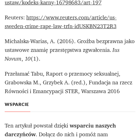
ustaw/kodeks-karny-16798683/art-197
Reuters:
https://www.reuters.com/article/us-
sweden-crime-rape-law-trfn-idUSKBN23T2R3
Michalska-Warias, A. (2016). Groźba bezprawna jako
ustawowe znamię przestępstwa zgwałcenia.
Ius
,
(1).
Novum
10
Przełamać Tabu, Raport o przemocy seksualnej,
Grabowska M., Grzybek A. (red.), Fundacja na rzecz
Równości i Emancypacji STER, Warszawa 2016
WSPARCIE
Ten artykuł powstał dzięki
wsparciu naszych
darczyńców
. Dołącz do nich i pomóż nam