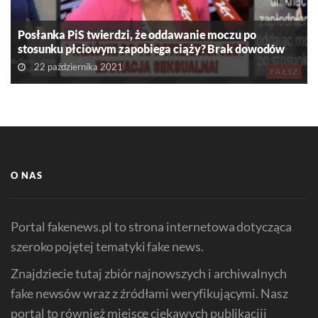
Posłanka PiS twierdzi, że oddawanie moczu po
stosunku płciowym zapobiega ciąży? Brak dowodów
22 października 2021
FAŁSZ
O NAS
Portal fakenews.pl to strona internetowa dotycząca
szeroko pojętej tematyki fake news.
Znajdziecie tutaj zbiór najnowszych i archiwalnych
fake newsów wraz z źródłami weryfikującymi. Nasz
portal to również miejsce ciekawych publikacjii