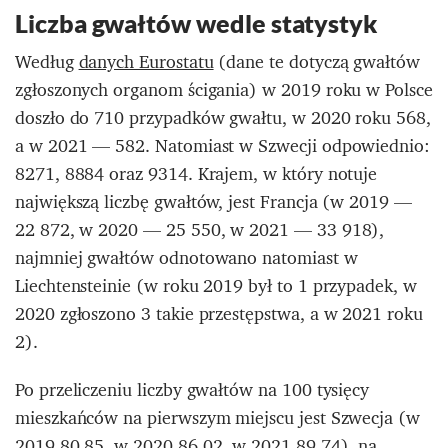
Liczba gwałtów wedle statystyk
Według
danych Eurostatu
(dane te dotyczą gwałtów
zgłoszonych organom ścigania) w 2019 roku w Polsce
doszło do 710 przypadków gwałtu, w 2020 roku 568,
a w 2021 — 582. Natomiast w Szwecji odpowiednio:
8271, 8884 oraz 9314. Krajem, w który notuje
największą liczbę gwałtów, jest Francja (w 2019 —
22 872, w 2020 — 25 550, w 2021 — 33 918),
najmniej gwałtów odnotowano natomiast w
Liechtensteinie
(w roku 2019 był to 1 przypadek, w
2020 zgłoszono 3 takie przestępstwa, a w 2021 roku
2).
Po przeliczeniu liczby gwałtów na 100 tysięcy
mieszkańców na pierwszym miejscu jest Szwecja (w
2019 80,85, w 2020 86,02, w 2021 89,74), na