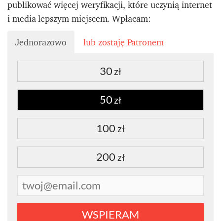
publikować więcej weryfikacji, które uczynią internet
i media lepszym miejscem. Wpłacam:
Jednorazowo
lub zostaję Patronem
30
zł
50
zł
100
zł
200
zł
WSPIERAM