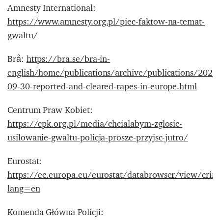
Amnesty International:
https://www.amnesty.org.pl/piec-faktow-na-temat-
gwaltu/
Brå:
https://bra.se/bra-in-
english/home/publications/archive/publications/2020
09-30-reported-and-cleared-rapes-in-europe.html
Centrum Praw Kobiet:
https://cpk.org.pl/media/chcialabym-zglosic-
usilowanie-gwaltu-policja-prosze-przyjsc-jutro/
Eurostat:
https://ec.europa.eu/eurostat/databrowser/view/crim_
lang=en
Komenda Główna Policji: