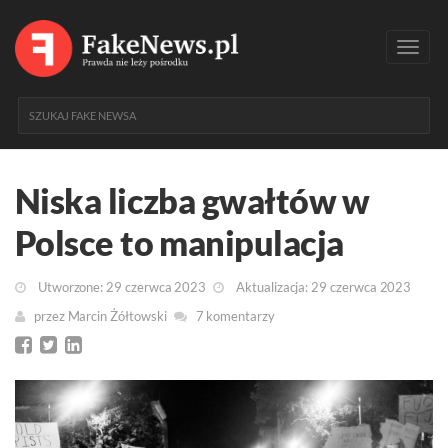
Toggl
navig
Niska liczba gwałtów w
Polsce to manipulacja
Utworzone: 29 czerwca 2023
Aktualizacja: 29 czerwca 2023
przez
Marcin Żółtowski
7 komentarzy