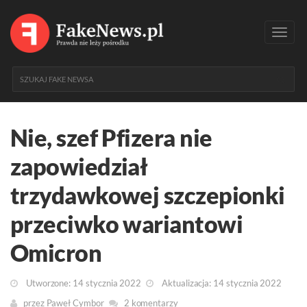
Toggl
navig
Nie, szef Pfizera nie
zapowiedział
trzydawkowej szczepionki
przeciwko wariantowi
Omicron
Utworzone: 14 stycznia 2022
Aktualizacja: 14 stycznia 2022
przez
Paweł Cymbor
2 komentarzy