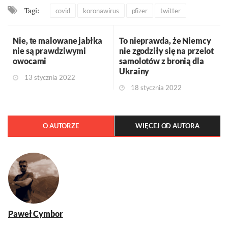
Tagi:
covid
koronawirus
pfizer
twitter
Nie, te malowane jabłka
To nieprawda, że Niemcy
nie są prawdziwymi
nie zgodziły się na przelot
owocami
samolotów z bronią dla
Ukrainy
13 stycznia 2022
18 stycznia 2022
O AUTORZE
WIĘCEJ OD AUTORA
Paweł Cymbor