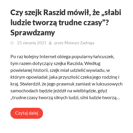
Czy szejk Raszid mówił, że „słabi
ludzie tworzą trudne czasy”?
Sprawdzamy
25 sierpnia 2021
przez
Mateusz Zadroga
Po raz kolejny Internet obiega popularny łańcuszek,
tym razem dotyczący szejka Raszida. Według
powielanej historii, szejk miał udzielić wywiadu, w
którym opowiadał, jaka przyszłość czeka jego rodzinę i
kraj. Stwierdził, że jego prawnuk zamiast w luksusowych
samochodach będzie jeździł na wielbłądzie, gdyż
„trudne czasy tworzą silnych ludzi, silni ludzie tworzą…
Czytaj dalej