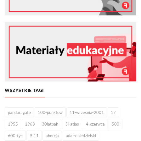
WSZYSTKIE TAGI
pandoragate
100-punktow
11-wrzesnia-2001
17
1955
1963
30latpah
3i-atlas
4-czerwca
500
600-tys
9-11
aborcja
adam-niedzielski