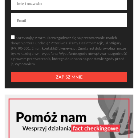
Korzystając z formularza zgadzasz się na przetwarzanie Twoich
danych przez Fundację "Przeciwdziałamy Dezinformacji", ul. Wigury
8/9, 90-301. Email:
kontakt@fakenews.pl
. Zgoda jest dobrowolna i może
być w każdej chwili wycofana. Wycofanie zgody nie wpływa na zgodność
z prawem przetwarzania, którego dokonano na podstawie zgody przed
jej wycofaniem.