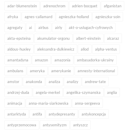
adar-blumenstein
adrenochrom
adrien-bocquet
afganistan
afryka
agnes-callamard
agnieszka-holland
agnieszka-soin
agregaty
ai
airbus
airly
akt-o-uslugach-cyfrowych
akta-epsteina
akumulator-orgonu
albert-einstein
alcaraz
aldous-huxley
aleksandra-dulkiewicz
allod
alpha-ventus
amantadyna
amazon
amazonia
ambasadorka-ukrainy
ambulans
ameryka
amerykanie
amnesty-international
amstor
anakonda
analiza
analizy
andrew-tate
andrzej-duda
angela-merkel
angelika-szymanska
anglia
animacja
anna-maria-siarkowska
anna-sergeeva
antarktyda
antifa
antydepresanty
antykoncepcja
antyprzemocowa
antysemityzm
antyszcz