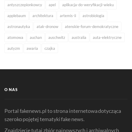
antyszczepionkowcy
apel
aplikacja-do-weryfikacji-wieku
applebaum
architektura
artemis-ii
astrobiologia
astronautyka
atak-dronow
atenskie-forum-demokratyczne
atomowa
auchan
auschwitz
australia
auta-elektryczne
autyzm
awaria
czajka
O NAS
Portal fakenews.pl to strona internetowa dotycząca
szeroko pojętej tematyki fake news.
Znajdziecie tutaj zbiór najnowszych i archiwalnych