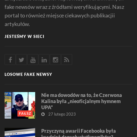
fake newsów wraz z źródłami weryfikującymi. Nasz
portal to również miejsce ciekawych publikacjii
artykułów.
JESTEŚMY W SIECI
LOSOWE FAKE NEWSY
Nie ma dowodów na to, że Czerwona
Kalina była „nieoficjalnym hymnem
UPA”
FAŁSZ
27 lutego 2023
Przyczyną awarii Facebooka była
kradzież danych użytkowników?