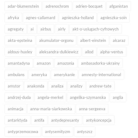
adar-blumenstein
adrenochrom
adrien-bocquet
afganistan
afryka
agnes-callamard
agnieszka-holland
agnieszka-soin
agregaty
ai
airbus
airly
akt-o-uslugach-cyfrowych
akta-epsteina
akumulator-orgonu
albert-einstein
alcaraz
aldous-huxley
aleksandra-dulkiewicz
allod
alpha-ventus
amantadyna
amazon
amazonia
ambasadorka-ukrainy
ambulans
ameryka
amerykanie
amnesty-international
amstor
anakonda
analiza
analizy
andrew-tate
andrzej-duda
angela-merkel
angelika-szymanska
anglia
animacja
anna-maria-siarkowska
anna-sergeeva
antarktyda
antifa
antydepresanty
antykoncepcja
antyprzemocowa
antysemityzm
antyszcz