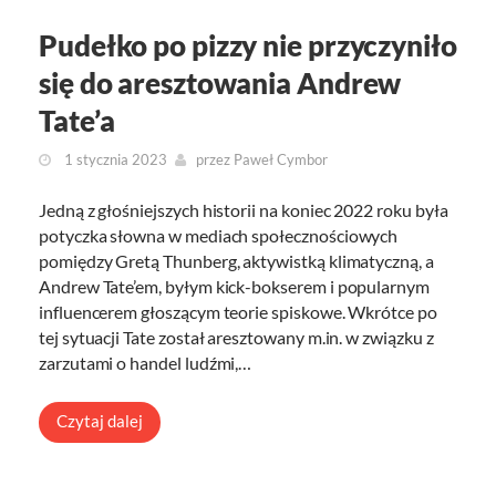
Pudełko po pizzy nie przyczyniło
się do aresztowania Andrew
Tate’a
1 stycznia 2023
przez
Paweł Cymbor
Jedną z głośniejszych historii na koniec 2022 roku była
potyczka słowna w mediach społecznościowych
pomiędzy Gretą Thunberg, aktywistką klimatyczną, a
Andrew Tate’em, byłym kick-bokserem i popularnym
influencerem głoszącym teorie spiskowe. Wkrótce po
tej sytuacji Tate został aresztowany m.in. w związku z
zarzutami o handel ludźmi,…
Czytaj dalej