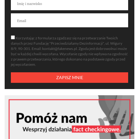
Korzystając z formularza zgadzasz się na przetwarzanie Twoich
danych przez Fundację "Przeciwdziałamy Dezinformacji", ul. Wigury
8/9, 90-301. Email:
kontakt@fakenews.pl
. Zgoda jest dobrowolna i może
być w każdej chwili wycofana. Wycofanie zgody nie wpływa na zgodność
z prawem przetwarzania, którego dokonano na podstawie zgody przed
jej wycofaniem.