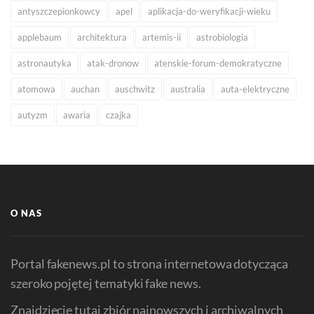
antyszczepionkowcy
apel
aplikacja-do-weryfikacji-wieku
applebaum
architektura
artemis-ii
astrobiologia
astronautyka
atak-dronow
atenskie-forum-demokratyczne
atomowa
auchan
auschwitz
australia
auta-elektryczne
autyzm
awaria
czajka
O NAS
Portal fakenews.pl to strona internetowa dotycząca
szeroko pojętej tematyki fake news.
Znajdziecie tutaj zbiór najnowszych i archiwalnych