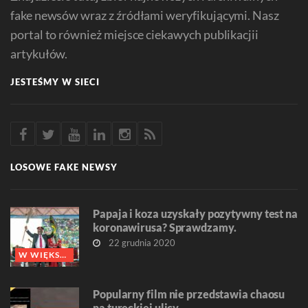
fake newsów wraz z źródłami weryfikującymi. Nasz
portal to również miejsce ciekawych publikacjii
artykułów.
JESTEŚMY W SIECI
LOSOWE FAKE NEWSY
Papaja i koza uzyskały pozytywny test na
koronawirusa? Sprawdzamy.
22 grudnia 2020
W WIĘKSZOŚCI FAŁSZ
Popularny film nie przedstawia chaosu
na tureckiej ulicy