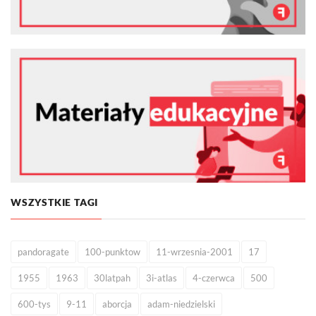
WSZYSTKIE TAGI
pandoragate
100-punktow
11-wrzesnia-2001
17
1955
1963
30latpah
3i-atlas
4-czerwca
500
600-tys
9-11
aborcja
adam-niedzielski