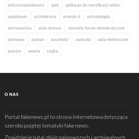
antyszczepionkowcy
apel
aplikacja-do-weryfikacji-wieku
applebaum
architektura
artemis-ii
astrobiologia
astronautyka
atak-dronow
atenskie-forum-demokratyczne
atomowa
auchan
auschwitz
australia
auta-elektryczne
autyzm
awaria
czajka
O NAS
Portal fakenews.pl to strona internetowa dotycząca
szeroko pojętej tematyki fake news.
Znajdziecie tutaj zbiór najnowszych i archiwalnych