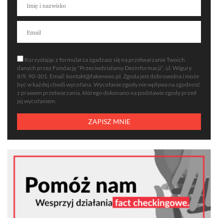
Korzystając z formularza zgadzasz się na przetwarzanie Twoich
danych przez Fundację "Przeciwdziałamy Dezinformacji", ul. Wigury
8/9, 90-301. Email:
kontakt@fakenews.pl
. Zgoda jest dobrowolna i może
być w każdej chwili wycofana. Wycofanie zgody nie wpływa na zgodność
z prawem przetwarzania, którego dokonano na podstawie zgody przed
jej wycofaniem.