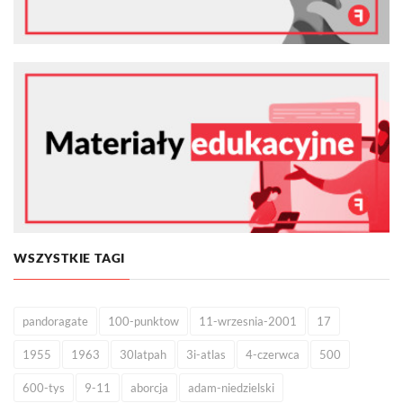
WSZYSTKIE TAGI
pandoragate
100-punktow
11-wrzesnia-2001
17
1955
1963
30latpah
3i-atlas
4-czerwca
500
600-tys
9-11
aborcja
adam-niedzielski