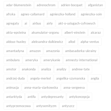
adar-blumenstein
adrenochrom
adrien-bocquet
afganistan
afryka
agnes-callamard
agnieszka-holland
agnieszka-soin
agregaty
ai
airbus
airly
akt-o-uslugach-cyfrowych
akta-epsteina
akumulator-orgonu
albert-einstein
alcaraz
aldous-huxley
aleksandra-dulkiewicz
allod
alpha-ventus
amantadyna
amazon
amazonia
ambasadorka-ukrainy
ambulans
ameryka
amerykanie
amnesty-international
amstor
anakonda
analiza
analizy
andrew-tate
andrzej-duda
angela-merkel
angelika-szymanska
anglia
animacja
anna-maria-siarkowska
anna-sergeeva
antarktyda
antifa
antydepresanty
antykoncepcja
antyprzemocowa
antysemityzm
antyszcz