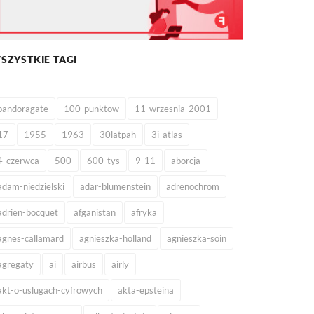
SZYSTKIE TAGI
pandoragate
100-punktow
11-wrzesnia-2001
17
1955
1963
30latpah
3i-atlas
4-czerwca
500
600-tys
9-11
aborcja
adam-niedzielski
adar-blumenstein
adrenochrom
adrien-bocquet
afganistan
afryka
agnes-callamard
agnieszka-holland
agnieszka-soin
agregaty
ai
airbus
airly
akt-o-uslugach-cyfrowych
akta-epsteina