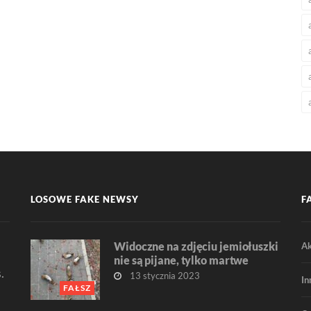
LOSOWE FAKE NEWSY
F
Widoczne na zdjęciu jemiołuszki
Ak
nie są pijane, tylko martwe
.
13 stycznia 2023
In
FAŁSZ