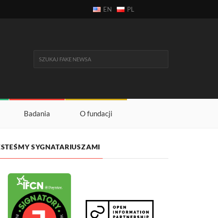
EN
PL
Badania
O fundacji
ESTEŚMY SYGNATARIUSZAMI