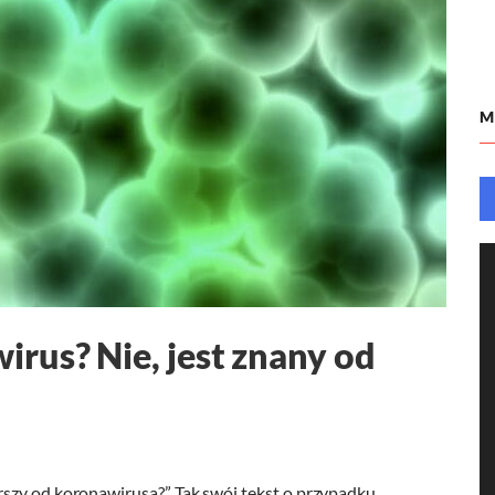
M
rus? Nie, jest znany od
szy od koronawirusa?” Tak swój tekst o przypadku