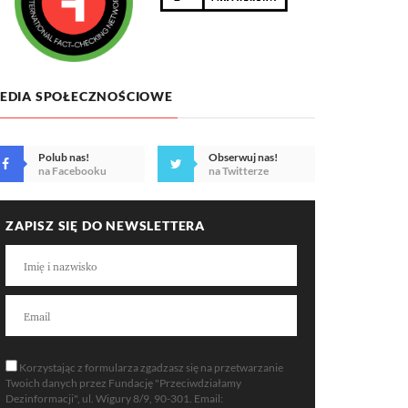
EDIA SPOŁECZNOŚCIOWE
Polub nas!
Obserwuj nas!
na Facebooku
na Twitterze
ZAPISZ SIĘ DO NEWSLETTERA
Korzystając z formularza zgadzasz się na przetwarzanie
Twoich danych przez Fundację "Przeciwdziałamy
Dezinformacji", ul. Wigury 8/9, 90-301. Email: