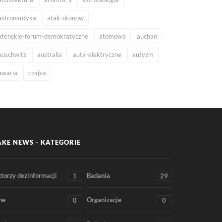
astronautyka
atak-dronow
atenskie-forum-demokratyczne
atomowa
auchan
auschwitz
australia
auta-elektryczne
autyzm
awaria
czajka
AKE NEWS - KATEGORIE
torzy dezinformacji
Badania
1
29
ne
Organizacje
0
0