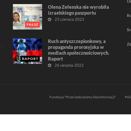
O
Olena Zełenska nie wyrobiła
izraelskiego paszportu
R
23 czerwca 2023
FAŁSZ
Śr
Ruch antyszczepionkowy, a
Zd
propaganda prorosyjska w
mediach społecznościowych.
Raport
RAPORT
26 sierpnia 2022
Fundacja "Przeciwdziałamy Dezinformacji"
Pol