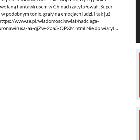
wołaną hantawirusem w Chinach zatytułował „Super
 w podobnym tonie, grały na emocjach ludzi, i tak już
https://www.se.pl/wiadomosci/swiat/nadciaga-
koronawirusa-aa-qjZw-2oa5-QPXM.html Nie do wiary!…