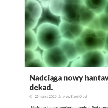
Nadciąga nowy hantawi
dekad.
25 marca 2020
przez
Karol Orzeł
„Nadciąga śmiercionośny hantawirus. Będzie gor