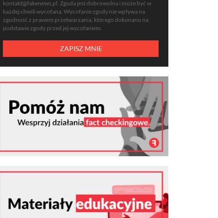
kontakt@fakenews.pl
. Zgoda jest dobrowolna i może być w
każdej chwili wycofana. Wycofanie zgody nie wpływa na
zgodność z prawem przetwarzania, którego dokonano na
podstawie zgody przed jej wycofaniem.