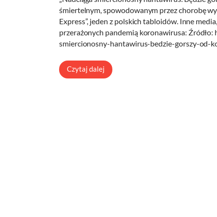
śmiertelnym, spowodowanym przez chorobę wy
Express”, jeden z polskich tabloidów. Inne media,
przerażonych pandemią koronawirusa: Źródło: 
smiercionosny-hantawirus-bedzie-gorszy-od-
Czytaj dalej