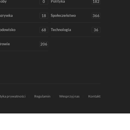
soby
Polityka
0
182
ozrywka
Społeczeństwo
18
366
odowisko
Technologia
68
36
rowie
206
ityka prywatności
Regulamin
Wesprzyj nas
Kontakt