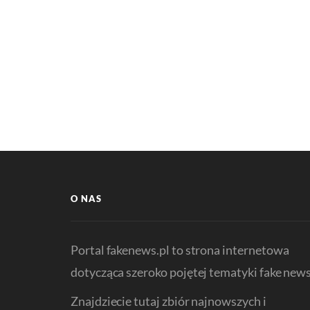
O NAS
Portal fakenews.pl to strona internetowa
dotycząca szeroko pojętej tematyki fake news
Znajdziecie tutaj zbiór najnowszych i