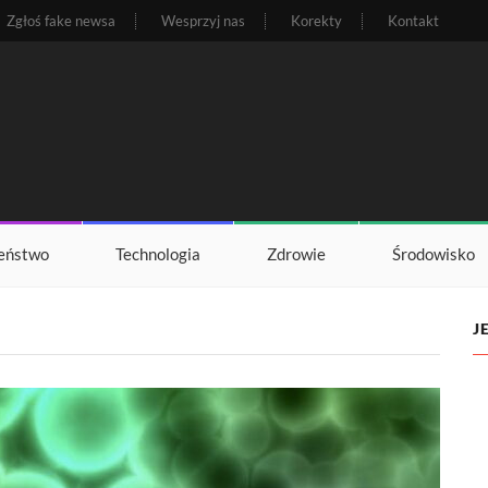
Zgłoś fake newsa
Wesprzyj nas
Korekty
Kontakt
eństwo
Technologia
Zdrowie
Środowisko
J