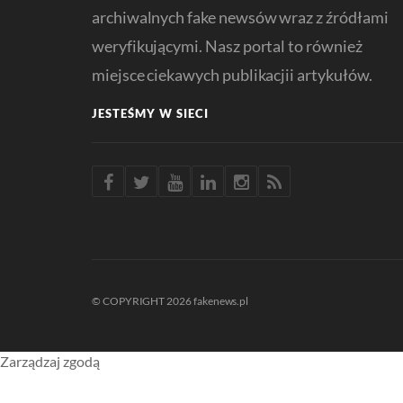
archiwalnych fake newsów wraz z źródłami
weryfikującymi. Nasz portal to również
miejsce ciekawych publikacjii artykułów.
JESTEŚMY W SIECI
© COPYRIGHT 2026 fakenews.pl
Zarządzaj zgodą