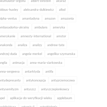
akumulator-orgonu
albert-einstein
alcaraz
aldous-huxley
aleksandra-dulkiewicz
allod
alpha-ventus
amantadyna
amazon
amazonia
ambasadorka-ukrainy
ambulans
ameryka
amerykanie
amnesty-international
amstor
anakonda
analiza
analizy
andrew-tate
andrzej-duda
angela-merkel
angelika-szymanska
anglia
animacja
anna-maria-siarkowska
anna-sergeeva
antarktyda
antifa
antydepresanty
antykoncepcja
antyprzemocowa
antysemityzm
antyszcz
antyszczepionkowcy
apel
aplikacja-do-weryfikacji-wieku
applebaum
architektura
artemis-ii
astrobiologia