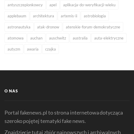
antyszczepionkowcy
apel
aplikacja-do-weryfikacji-wieku
applebaum
architektura
artemis-ii
astrobiologia
astronautyka
atak-dronow
atenskie-forum-demokratyczne
atomowa
auchan
auschwitz
australia
auta-elektryczne
autyzm
awaria
czajka
O NAS
Portal fakenews.pl to strona internetowa dotycząca
szeroko pojętej tematyki fake news.
Znajdziecie tutaj zbiór najnowszych i archiwalnych