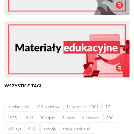
WSZYSTKIE TAGI
pandoragate
100-punktow
11-wrzesnia-2001
17
1955
1963
30latpah
3i-atlas
4-czerwca
500
600-tys
9-11
aborcja
adam-niedzielski