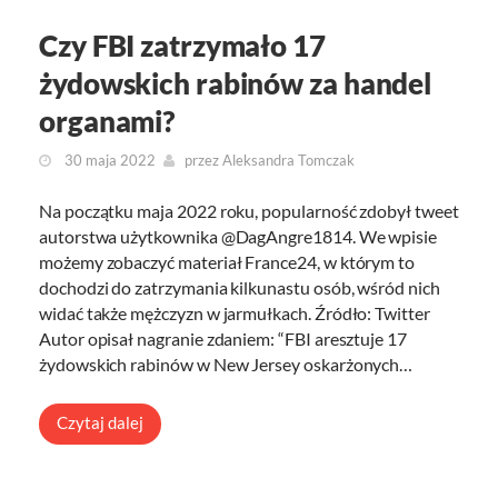
Czy FBI zatrzymało 17
żydowskich rabinów za handel
organami?
30 maja 2022
przez
Aleksandra Tomczak
Na początku maja 2022 roku, popularność zdobył tweet
autorstwa użytkownika @DagAngre1814. We wpisie
możemy zobaczyć materiał France24, w którym to
dochodzi do zatrzymania kilkunastu osób, wśród nich
widać także mężczyzn w jarmułkach. Źródło: Twitter
Autor opisał nagranie zdaniem: “FBI aresztuje 17
żydowskich rabinów w New Jersey oskarżonych…
Czytaj dalej