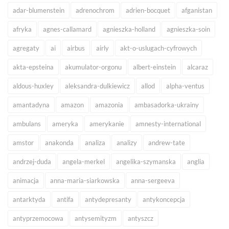
adar-blumenstein
adrenochrom
adrien-bocquet
afganistan
afryka
agnes-callamard
agnieszka-holland
agnieszka-soin
agregaty
ai
airbus
airly
akt-o-uslugach-cyfrowych
akta-epsteina
akumulator-orgonu
albert-einstein
alcaraz
aldous-huxley
aleksandra-dulkiewicz
allod
alpha-ventus
amantadyna
amazon
amazonia
ambasadorka-ukrainy
ambulans
ameryka
amerykanie
amnesty-international
amstor
anakonda
analiza
analizy
andrew-tate
andrzej-duda
angela-merkel
angelika-szymanska
anglia
animacja
anna-maria-siarkowska
anna-sergeeva
antarktyda
antifa
antydepresanty
antykoncepcja
antyprzemocowa
antysemityzm
antyszcz