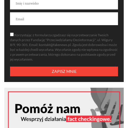
Korzystając z formularza zgadzasz się na przetwarzanie Twoich
danych przez Fundację "Przeciwdziałamy Dezinformacji", ul. Wigury
8/9, 90-301. Email:
kontakt@fakenews.pl
. Zgoda jest dobrowolna i może
być w każdej chwili wycofana. Wycofanie zgody nie wpływa na zgodność
z prawem przetwarzania, którego dokonano na podstawie zgody przed
jej wycofaniem.