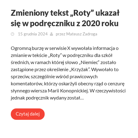
Zmieniony tekst „Roty” ukazał
się w podręczniku z 2020 roku
15 grudnia 2024
przez
Mateusz Zadroga
Ogromną burzę w serwisie X wywołała informacja o
zmianie w tekście „Roty” w podręczniku dla szkół
średnich, w ramach której słowo „Niemiec” zostało
zastąpione przez określenie „Krzyżak”. Wywołało to
sprzeciw, szczególnie wśród prawicowych
komentatorów, którzy oskarżyli obecny rząd o cenzurę
słynnego wiersza Marii Konopnickiej. W rzeczywistości
jednak podręcznik wydany został…
Czytaj dalej