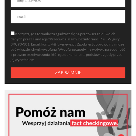
Korzystając z formularza zgadzasz się na przetwarzanie Twoich
danych przez Fundację "Przeciwdziałamy Dezinformacji", ul. Wigury
8/9, 90-301. Email:
kontakt@fakenews.pl
. Zgoda jest dobrowolna i może
być w każdej chwili wycofana. Wycofanie zgody nie wpływa na zgodność
z prawem przetwarzania, którego dokonano na podstawie zgody przed
jej wycofaniem.