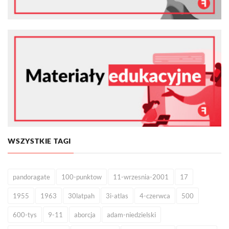
WSZYSTKIE TAGI
pandoragate
100-punktow
11-wrzesnia-2001
17
1955
1963
30latpah
3i-atlas
4-czerwca
500
600-tys
9-11
aborcja
adam-niedzielski