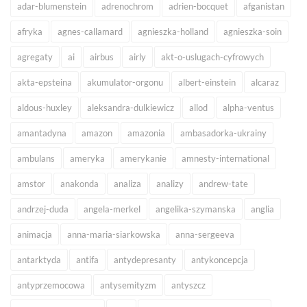
adar-blumenstein
adrenochrom
adrien-bocquet
afganistan
afryka
agnes-callamard
agnieszka-holland
agnieszka-soin
agregaty
ai
airbus
airly
akt-o-uslugach-cyfrowych
akta-epsteina
akumulator-orgonu
albert-einstein
alcaraz
aldous-huxley
aleksandra-dulkiewicz
allod
alpha-ventus
amantadyna
amazon
amazonia
ambasadorka-ukrainy
ambulans
ameryka
amerykanie
amnesty-international
amstor
anakonda
analiza
analizy
andrew-tate
andrzej-duda
angela-merkel
angelika-szymanska
anglia
animacja
anna-maria-siarkowska
anna-sergeeva
antarktyda
antifa
antydepresanty
antykoncepcja
antyprzemocowa
antysemityzm
antyszcz