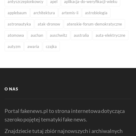
antyszczepionkowcy
apel
aplikacja-do-weryfikacji-wieku
applebaum
architektura
artemis-ii
astrobiologia
astronautyka
atak-dronow
atenskie-forum-demokratyczne
atomowa
auchan
auschwitz
australia
auta-elektryczne
autyzm
awaria
czajka
O NAS
Portal fakenews.pl to strona internetowa dotycząca
szeroko pojętej tematyki fake news.
Znajdziecie tutaj zbiór najnowszych i archiwalnych