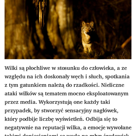
Wilki są płochliwe w stosunku do człowieka, a ze
względu na ich doskonały węch i słuch, spotkania
z tym gatunkiem należą do rzadkości. Nieliczne
ataki wilków są tematem mocno eksploatowanym
przez media. Wykorzystują one każdy taki
przypadek, by stworzyć sensacyjny nagłówek,
który podbije liczbę wyświetleń. Odbija się to
negatywnie na reputacji wilka, a emocje wywołane
takimi doniesieniami są wodą na młyn środowisk