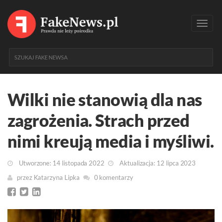
Toggl
navig
Wilki nie stanowią dla nas
zagrożenia. Strach przed
nimi kreują media i myśliwi.
Utworzone: 14 listopada 2022
Aktualizacja: 12 lipca 2023
przez
Katarzyna Lipka
0 komentarzy