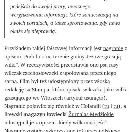
podejścia do swojej pracy, uważnego
weryfikowania informacji, które zamieszczają na
swoich portalach, a także sprostowania, gdy news
okaże się nieprawdą.
Przykładem takiej fałszywej informacji jest
nagranie
z
opisem „Podobno na terenie gminy Jeżowe grasują
wilki”. W rzeczywistości przedstawia ono psa rasy
wilczak czechosłowacki z upolowaną przez niego
sarną. Film był też udostępniony przez włoską
redakcję
La Stampa
, która opisała wilczaka jako wilka
grasującego we Włoszech (artykuł usunięto).
Nagranie pojawiło się również w Holandii (
tu
i
tu
), a
litewski
magazyn łowiecki
Žurnalas Medžiokle
udostępnił je z opisem „kiedy wilk musi jeść”.
Nagranie
zostało wykorzystane też przez polskiego