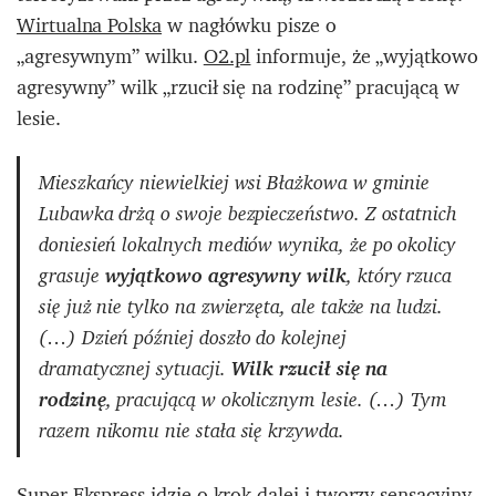
Wirtualna Polska
w nagłówku pisze o
„agresywnym” wilku.
O2.pl
informuje, że „wyjątkowo
agresywny” wilk „rzucił się na rodzinę” pracującą w
lesie.
Mieszkańcy niewielkiej wsi Błażkowa w gminie
Lubawka drżą o swoje bezpieczeństwo. Z ostatnich
doniesień lokalnych mediów wynika, że po okolicy
grasuje
wyjątkowo agresywny wilk
, który rzuca
się już nie tylko na zwierzęta, ale także na ludzi.
(…) Dzień później doszło do kolejnej
dramatycznej sytuacji.
Wilk rzucił się na
rodzinę
, pracującą w okolicznym lesie. (…) Tym
razem nikomu nie stała się krzywda.
Super Ekspress
idzie o krok dalej i tworzy sensacyjny