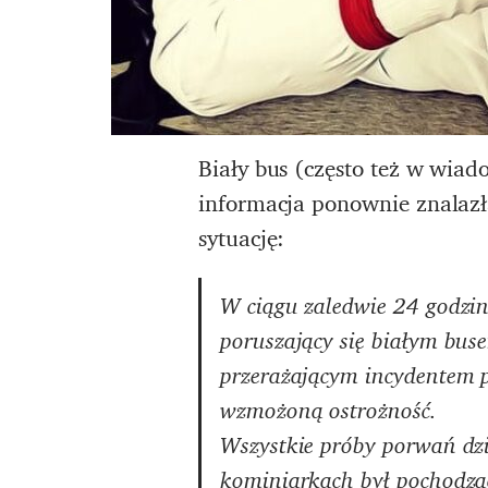
Biały bus (często też w wiad
informacja ponownie znalazła
sytuację:
W ciągu zaledwie 24 godzin
poruszający się białym buse
przerażającym incydentem po
wzmożoną ostrożność.
Wszystkie próby porwań dzi
kominiarkach był pochodzący