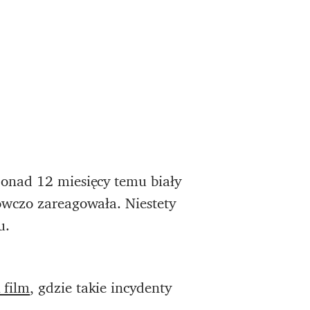
ponad 12 miesięcy temu biały
owczo zareagowała. Niestety
u.
 film
, gdzie takie incydenty