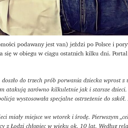
omości podawany jest van) jeździ po Polsce i pory
 się w obiegu w ciągu ostatnich kilku dni. Porta
 doszło do trzech prób porwania dziecka wprost z 
m atakują zarówno kilkuletnie jak i starsze dzieci
licja wystosowała specjalne ostrzeżenie do szkół.
eci miały miejsce we wtorek i środę. Pierwszym „
 z Łodzi chłopiec w wieku ok. 10 lat. Według rela