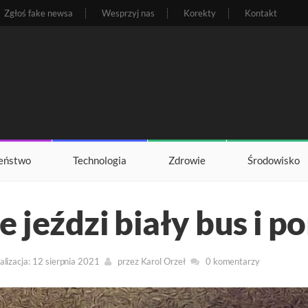
Zgłoś fake newsa
Wesprzyj nas
Korekty
Kontakt
eństwo
Technologia
Zdrowie
Środowisko
e jeździ biały bus i p
lizacja: 12 sierpnia 2021
przez
Karol Orzeł
0 komentarzy