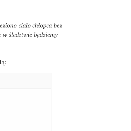
eziono ciało chłopca bez
ch w śledztwie będziemy
dą: