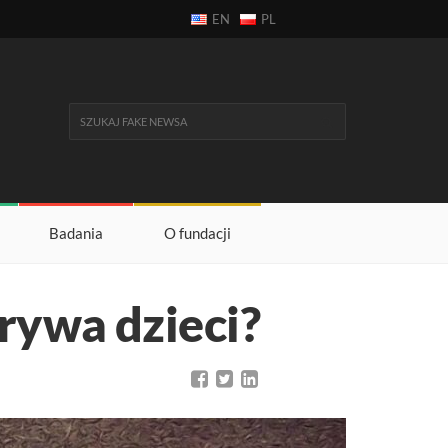
EN
PL
Badania
O fundacji
orywa dzieci?