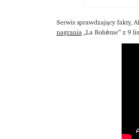
Serwis sprawdzający fakty, A
nagrania
„La Bohème” z 9 li