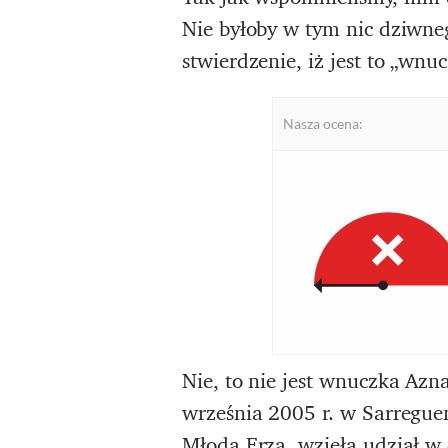
Nie byłoby w tym nic dziwneg
stwierdzenie, iż jest to „wnu
Nasza ocena:
Nie, to nie jest wnuczka Azn
września 2005 r. w Sarreguem
Młoda Erza, wzięła udział w 