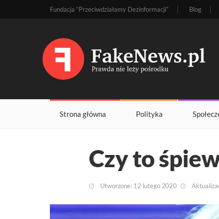
Fundacja “Przeciwdziałamy Dezinformacji”
Blog
Strona główna
Polityka
Społecz
Czy to śpie
Utworzone: 12 lutego 2020
Aktualiza