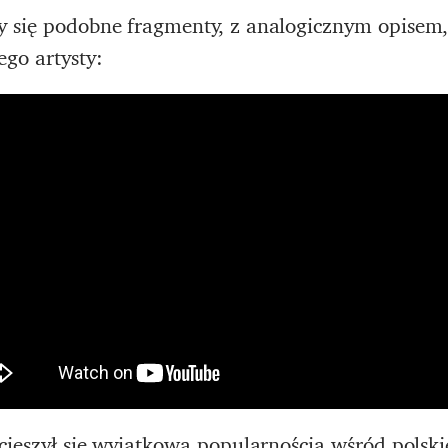
y się podobne fragmenty, z analogicznym opisem,
go artysty:
cieszył się wyjątkową popularnością wśród polskie