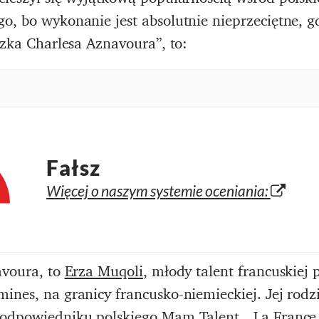
o, bo wykonanie jest absolutnie nieprzeciętne, gd
czka Charlesa Aznavoura”, to:
Fałsz
Więcej o naszym systemie oceniania:
avoura, to
Erza Muqoli
, młody talent francuskiej 
ines, na granicy francusko-niemieckiej. Jej rod
odpowiedniku polskiego Mam Talent, „La France a