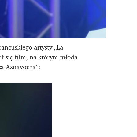
ancuskiego artysty „La
ł się film, na którym młoda
sa Aznavoura”: