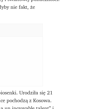
yby nie fakt, że
piosenki. Urodziła się 21
zice pochodzą z Kosowa.
 un incroyable talent” i