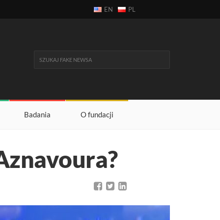
EN
PL
Badania
O fundacji
 Aznavoura?