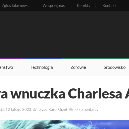
Zgłoś fake newsa
Wesprzyj nas
Korekty
Kontakt
eństwo
Technologia
Zdrowie
Środowisko
wa wnuczka Charlesa
cja: 12 lutego 2020
przez
Karol Orzeł
0 komentarzy