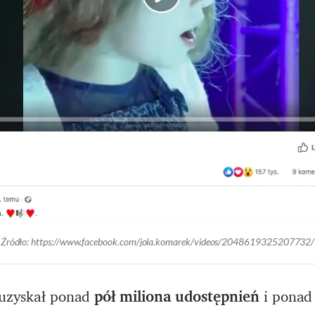
Źródło: https://www.facebook.com/jola.komarek/videos/2048619325207732/
 uzyskał ponad
pół miliona udostępnień
i pona