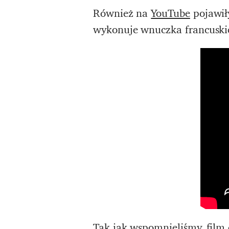
Również na
YouTube
pojawił
wykonuje wnuczka francuskie
Tak jak wspomnieliśmy, film 