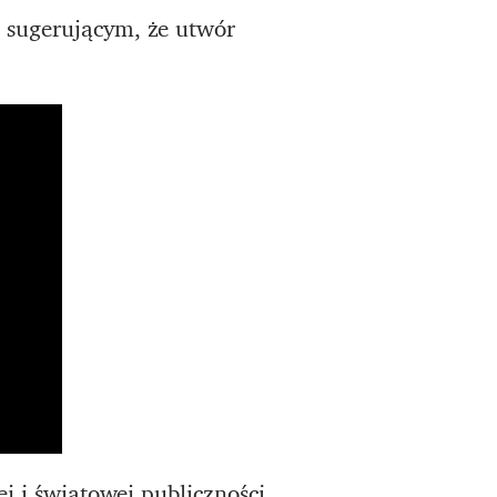
 sugerującym, że utwór
j i światowej publiczności.