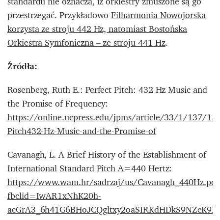
standardu nie oznacza, iż orkiestry zmuszone są go
przestrzegać. Przykładowo
Filharmonia Nowojorska
korzysta ze stroju 442 Hz, natomiast Bostońska
Orkiestra Symfoniczna
– ze stroju 441 Hz
.
Źródła:
Rosenberg, Ruth E.: Perfect Pitch: 432 Hz Music and
the Promise of Frequency:
https://online.ucpress.edu/jpms/article/33/1/137/11
Pitch432-Hz-Music-and-the-Promise-of
Cavanagh, L. A Brief History of the Establishment of
International Standard Pitch A=440 Hertz:
https://www.wam.hr/sadrzaj/us/Cavanagh_440Hz.pdf
fbclid=IwAR1xNhK20h-
acGrA3_6h41G6BHoJCQgltxy2oaSIRKdHDkS9NZeK9E