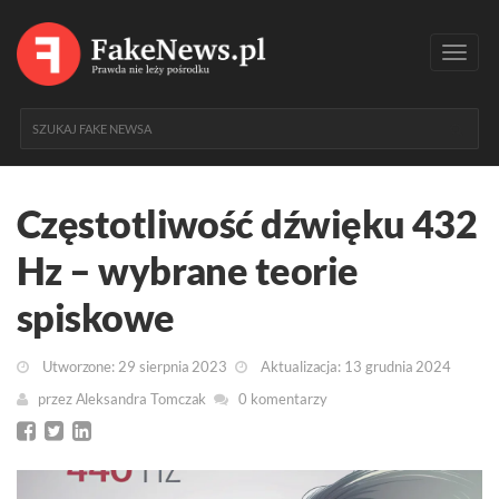
Toggl
navig
Częstotliwość dźwięku 432
Hz – wybrane teorie
spiskowe
Utworzone: 29 sierpnia 2023
Aktualizacja: 13 grudnia 2024
przez
Aleksandra Tomczak
0 komentarzy