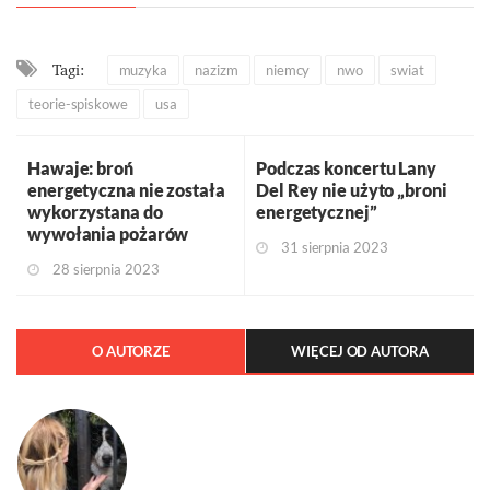
Tagi:
muzyka
nazizm
niemcy
nwo
swiat
teorie-spiskowe
usa
Hawaje: broń
Podczas koncertu Lany
energetyczna nie została
Del Rey nie użyto „broni
wykorzystana do
energetycznej”
wywołania pożarów
31 sierpnia 2023
28 sierpnia 2023
O AUTORZE
WIĘCEJ OD AUTORA