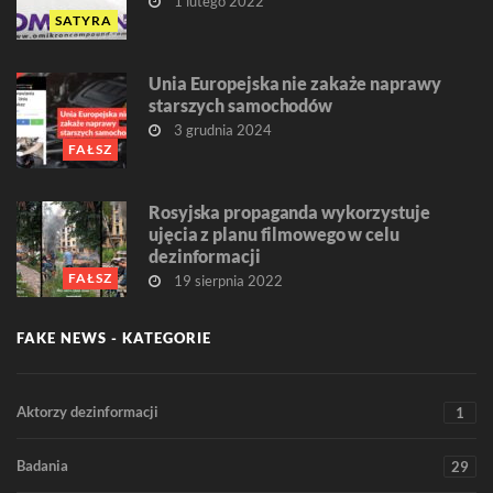
1 lutego 2022
SATYRA
Unia Europejska nie zakaże naprawy
starszych samochodów
3 grudnia 2024
FAŁSZ
Rosyjska propaganda wykorzystuje
ujęcia z planu filmowego w celu
dezinformacji
FAŁSZ
19 sierpnia 2022
FAKE NEWS - KATEGORIE
Aktorzy dezinformacji
1
Badania
29