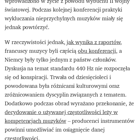
wprowadzono w życie z powodu wybuchu II wojny
światowej. Podczas kolejnej konferencji praktyki
wykluczania nieprzychylnych muzyków miały się
jednak powtórzyć.
W rzeczywistości jednak,
jak wynika z raportów
,
francuscy muzycy byli częścią
obu konferencji,
a
Niemcy były tylko jednym z państw-członków.
Dyskusja na temat standardu 440 Hz nie rozpoczęła
się od konspiracji. Trwała od dziesięcioleci i
powodowana była różnicami kulturowymi oraz
zróżnicowaniem dyscyplin związanych z tematem.
Dodatkowo podczas obrad wyrażano przekonanie, że
decydowanie o używanej częstotliwości leży w
kompetencjach muzyków
– producenci instrumentów
powinni umożliwiać im osiągnięcie danej
częstotliwości.