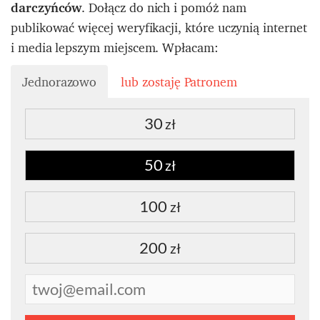
darczyńców
. Dołącz do nich i pomóż nam
publikować więcej weryfikacji, które uczynią internet
i media lepszym miejscem. Wpłacam:
Jednorazowo
lub zostaję Patronem
30
zł
50
zł
100
zł
200
zł