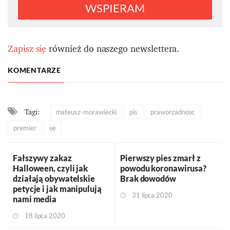
WSPIERAM
Zapisz się
również do naszego newslettera.
KOMENTARZE
Tagi:
mateusz-morawiecki
pis
praworzadnosc
premier
ue
Fałszywy zakaz
Pierwszy pies zmarł z
Halloween, czyli jak
powodu koronawirusa?
działają obywatelskie
Brak dowodów
petycje i jak manipulują
31 lipca 2020
nami media
18 lipca 2020