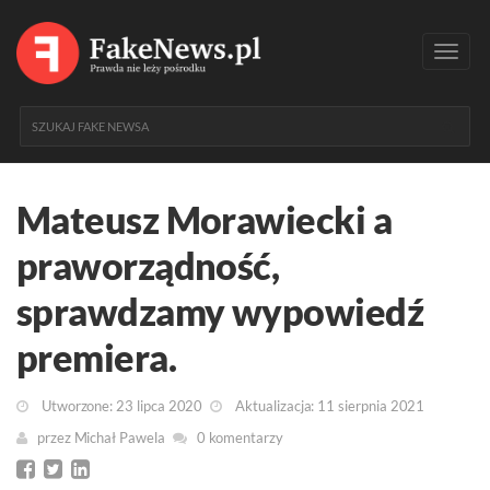
Toggl
navig
Mateusz Morawiecki a
praworządność,
sprawdzamy wypowiedź
premiera.
Utworzone: 23 lipca 2020
Aktualizacja: 11 sierpnia 2021
przez
Michał Pawela
0 komentarzy