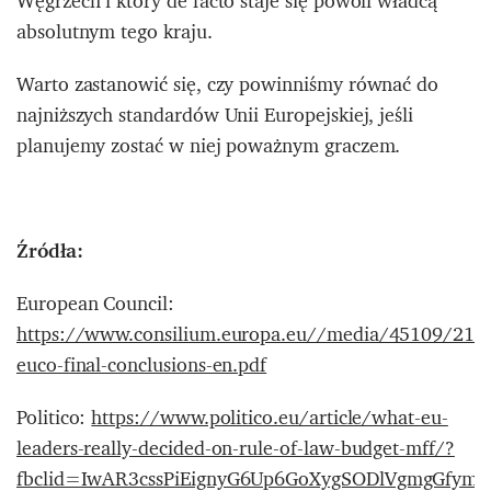
Węgrzech i który de facto staje się powoli władcą
absolutnym tego kraju.
Warto zastanowić się, czy powinniśmy równać do
najniższych standardów Unii Europejskiej, jeśli
planujemy zostać w niej poważnym graczem.
Źródła:
European Council:
https://www.consilium.europa.eu//media/45109/210
euco-final-conclusions-en.pdf
Politico:
https://www.politico.eu/article/what-eu-
leaders-really-decided-on-rule-of-law-budget-mff/?
fbclid=IwAR3cssPiEignyG6Up6GoXygSODlVgmgGfy