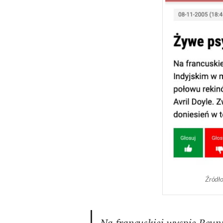
Źródł
Na francuskiej wyspie Reu