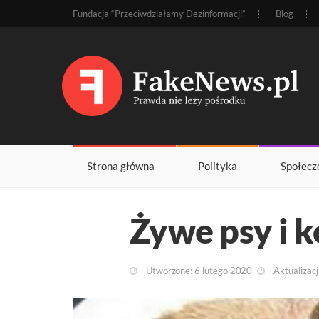
Fundacja “Przeciwdziałamy Dezinformacji”
Blog
Strona główna
Polityka
Społecz
Żywe psy i k
Utworzone: 6 lutego 2020
Aktualizacj