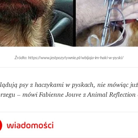
Źródło: https://www.jestpozytywnie.pl/wbijaja-im-haki-w-pyski/
lądują psy z haczykami w pyskach, nie mówiąc już
brzegu – mówi Fabienne Jouve z Animal Reflection