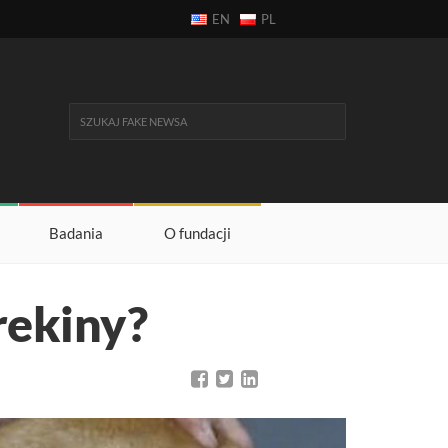
EN
PL
Badania
O fundacji
rekiny?