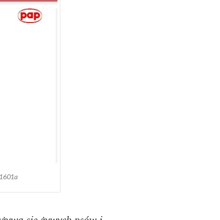
61601a
żywa się żywych psów i