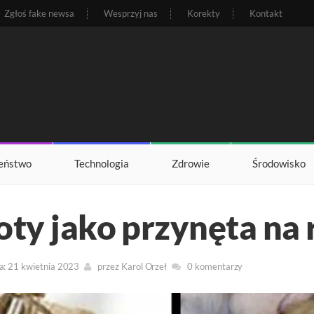
Zgłoś fake newsa
Wesprzyj nas
Korekty
Kontakt
eństwo
Technologia
Zdrowie
Środowisko
oty jako przynęta na 
a: 21 kwietnia 2023
przez
Karol Orzeł
0 komentarzy