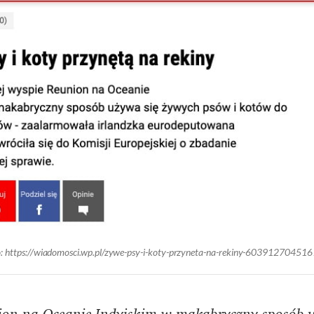
o: https://wiadomosci.wp.pl/zywe-psy-i-koty-przyneta-na-rekiny-60391270451
nion na Oceanie Indyjskim w makabryczny sposób u