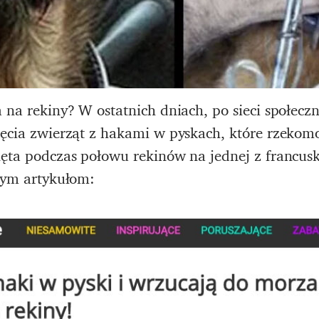
a na rekiny? W ostatnich dniach, po sieci społec
djęcia zwierząt z hakami w pyskach, które rzeko
ynęta podczas połowu rekinów na jednej z francu
 tym artykułom: