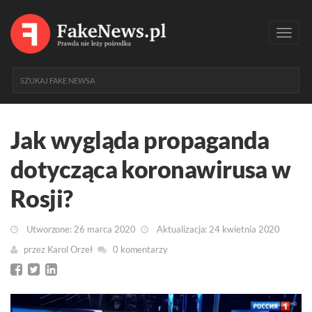
Toggl
navig
Jak wygląda propaganda
dotycząca koronawirusa w
Rosji?
Utworzone: 26 marca 2020
Aktualizacja: 24 kwietnia 2020
przez
Karol Orzeł
0 komentarzy