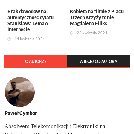
Brak dowodów na
Kobieta na filmie z Placu
autentyczność cytatu
Trzech Krzyży to nie
Stanisława Lema o
Magdalena Filiks
internecie
26 kwietnia 2024
14 kwietnia 2024
O AUTORZE
WIĘCEJ OD AUTORA
Paweł Cymbor
Absolwent Telekomunikacji i Elektroniki na