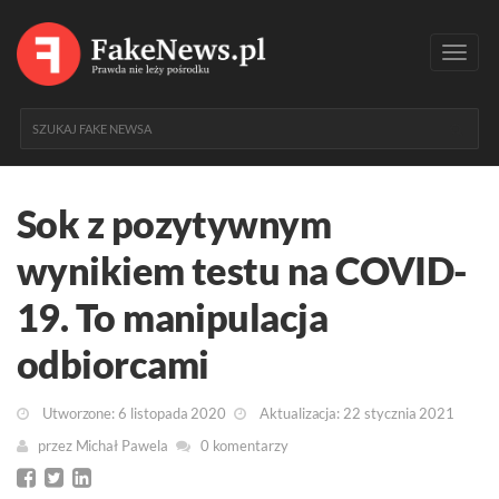
Toggl
navig
Sok z pozytywnym
wynikiem testu na COVID-
19. To manipulacja
odbiorcami
Utworzone: 6 listopada 2020
Aktualizacja: 22 stycznia 2021
przez
Michał Pawela
0 komentarzy