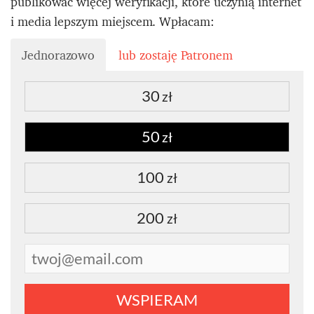
publikować więcej weryfikacji, które uczynią internet
i media lepszym miejscem. Wpłacam:
Jednorazowo
lub zostaję Patronem
30
zł
50
zł
100
zł
200
zł
WSPIERAM