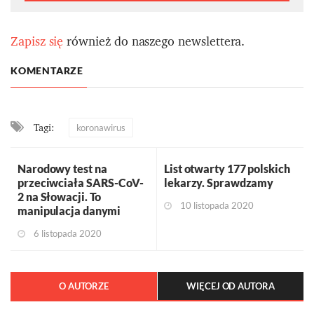
Zapisz się
również do naszego newslettera.
KOMENTARZE
Tagi:
koronawirus
Narodowy test na
List otwarty 177 polskich
przeciwciała SARS-CoV-
lekarzy. Sprawdzamy
2 na Słowacji. To
10 listopada 2020
manipulacja danymi
6 listopada 2020
O AUTORZE
WIĘCEJ OD AUTORA