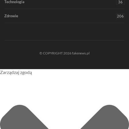
Technologia
36
Zdrowie
206
© COPYRIGHT 2026 fakenews.pl
Zarządzaj zgodą