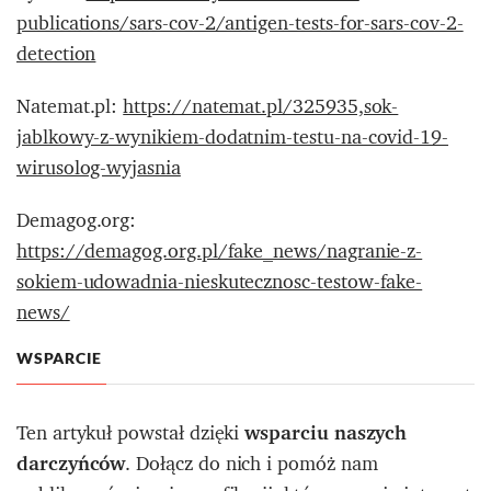
publications/sars-cov-2/antigen-tests-for-sars-cov-2-
detection
Natemat.pl:
https://natemat.pl/325935,sok-
jablkowy-z-wynikiem-dodatnim-testu-na-covid-19-
wirusolog-wyjasnia
Demagog.org:
https://demagog.org.pl/fake_news/nagranie-z-
sokiem-udowadnia-nieskutecznosc-testow-fake-
news/
WSPARCIE
Ten artykuł powstał dzięki
wsparciu naszych
darczyńców
. Dołącz do nich i pomóż nam