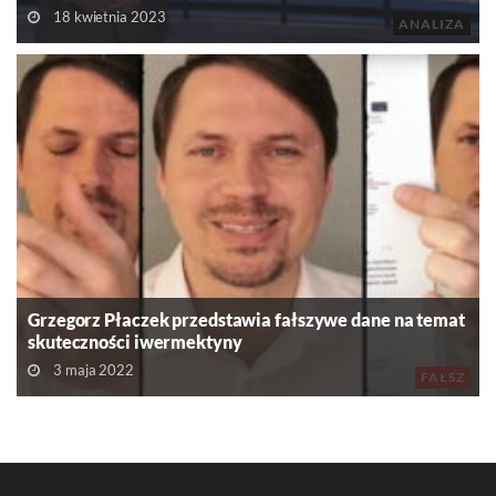
18 kwietnia 2023
ANALIZA
Grzegorz Płaczek przedstawia fałszywe dane na temat
skuteczności iwermektyny
3 maja 2022
FAŁSZ