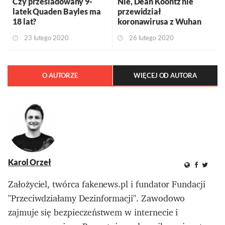
Czy prześladowany 9-
Nie, Dean Koontz nie
latek Quaden Bayles ma
przewidział
18 lat?
koronawirusa z Wuhan
23 lutego 2020
26 lutego 2020
O AUTORZE
WIĘCEJ OD AUTORA
Karol Orzeł
Założyciel, twórca fakenews.pl i fundator Fundacji
"Przeciwdziałamy Dezinformacji". Zawodowo
zajmuje się bezpieczeństwem w internecie i