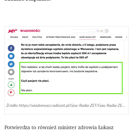
Źródło: https://wiadomosci.radiozet.pl/Gosc-Radia-ZET/Gosc-Radia-ZET.-Waldemar-Kraska-u-Beaty-Lubeckiej.-25.02.2020
Potwierdza to również minister zdrowia Łukasz