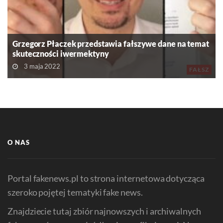
Grzegorz Płaczek przedstawia fałszywe dane na temat
skuteczności iwermektyny
3 maja 2022
FAŁSZ
O NAS
Portal fakenews.pl to strona internetowa dotycząca
szeroko pojętej tematyki fake news.
Znajdziecie tutaj zbiór najnowszych i archiwalnych