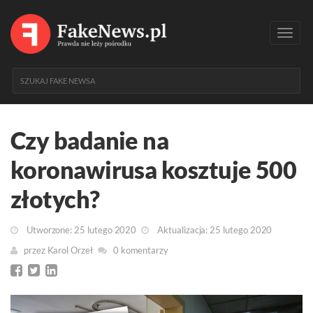
Toggl
navig
Czy badanie na
koronawirusa kosztuje 500
złotych?
Utworzone: 25 lutego 2020
Aktualizacja: 25 lutego 2020
przez
Karol Orzeł
0 komentarzy