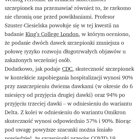
szczepionek ma przemawiać również to, że rzekomo
nie chronią one przed powikłaniami. Profesor
Szuster-Ciesielska powołuje się w tej kwestii na
badanie
King’s College London
, w którym oceniono,
że podanie dwóch dawek szczepionki zmniejsza o
połowę ryzyko rozwoju długotrwałych objawów u
zakażonych wcześniej osób.
Dodatkowo, jak podaje
CDC
, skuteczność szczepionek
w kontekście zapobiegania hospitalizacji wynosi 90%
przy zaszczepieniu dwiema dawkami (w okresie do 6
miesięcy od przyjęcia drugiej dawki) oraz 94% po
przyjęciu trzeciej dawki – w odniesieniu do wariantu
Delta. Z kolei w odniesieniu do wariantu Omikron
skuteczność wynosi odpowiednio 57% i 90%. Biorąc
pod uwagę powyższe szacunki można śmiało
powiedzieć, że szczepionki przeciw COVID-19