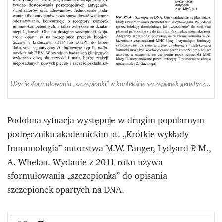
Użycie sformułowania „szczepionki” w kontekście szczepionek genetycznych w podręczniku do immunologii z 2004 roku (Źródło: Immunologia, pod red. M. Jakóbisiak, W. Lasek, J. Gołąb, wyd. PWN 2004)
Podobna sytuacja występuje w drugim popularnym
podręczniku akademickim pt. „
Krótkie wykłady
Immunologia” autorstwa M.W. Fanger, Lydyard P. M.,
A. Whelan. Wydanie z 2011 roku używa
sformułowania „szczepionka” do opisania
szczepionek opartych na DNA.