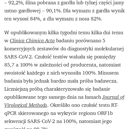
– 92,2%, ślina pobrana z gardła lub tylnej części jamy
ustno-gardłowej – 90,1%. Dla wymazu z gardła wynik
ten wynosi 84%, a dla wymazu z nosa 82%.
W opublikowanym kilka tygodni temu kilka dni temu
w
badaniu porównano 5
Clinica Chimica Acta
komercyjnych zestawów do diagnostyki molekularnej
SARS-CoV-2. Czułość testów wahała się pomiędzy
85,7 a 100% w zależności od producenta, natomiast
swoistość każdego z nich wynosiła 100%. Minusem
badania była jednak bardzo mała próba badawcza.
Liczniejszą próbą charakteryzowało się badanie
opublikowane tego samego dnia na łamach
Journal of
. Określiło ono czułość testu RT-
Virological Methods
qPCR skierowanego na wykrycie regionu ORF1b
sekwencji SARS-CoV-2 na 100%, natomiast jego