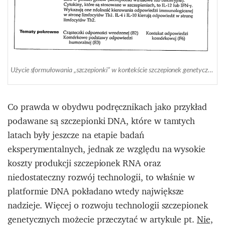
Użycie sformułowania „szczepionki” w kontekście szczepionek genetycznych w podręczniku do immunologii z 2011 roku (Źródło: Krótkie Wykłady Immunologia, M.W. Fanger, P. M. Lydyard, A. Whelan, wyd. PWN 2011)
Co prawda w obydwu podręcznikach jako przykład
podawane są szczepionki DNA, które w tamtych
latach były jeszcze na etapie badań
eksperymentalnych, jednak ze względu na wysokie
koszty produkcji szczepionek RNA oraz
niedostateczny rozwój technologii, to właśnie w
platformie DNA pokładano wtedy największe
nadzieje. Więcej o rozwoju technologii szczepionek
genetycznych możecie przeczytać w artykule pt.
Nie,