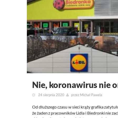
Nie, koronawirus nie om
24 sierpnia 2020
przez
Michał Pawela
Od dłuższego czasu w sieci krąży grafika zatytuł
że żaden z pracowników Lidla i Biedronki nie z