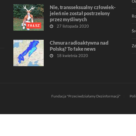
O
Nie, transseksualny człowiek-
jeleń nie został postrzelony
R
przez myśliwych
FAŁSZ
27 listopada 2020
Śr
Chmura radioaktywna nad
Zd
Polską? To fake news
18 kwietnia 2020
Fundacja "Przeciwdziałamy Dezinformacji"
Pol