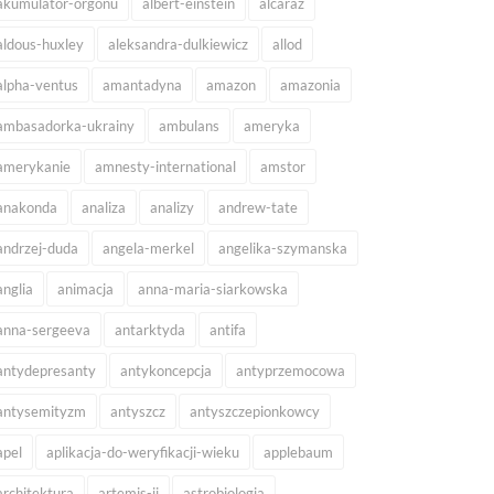
akumulator-orgonu
albert-einstein
alcaraz
aldous-huxley
aleksandra-dulkiewicz
allod
alpha-ventus
amantadyna
amazon
amazonia
ambasadorka-ukrainy
ambulans
ameryka
amerykanie
amnesty-international
amstor
anakonda
analiza
analizy
andrew-tate
andrzej-duda
angela-merkel
angelika-szymanska
anglia
animacja
anna-maria-siarkowska
anna-sergeeva
antarktyda
antifa
antydepresanty
antykoncepcja
antyprzemocowa
antysemityzm
antyszcz
antyszczepionkowcy
apel
aplikacja-do-weryfikacji-wieku
applebaum
architektura
artemis-ii
astrobiologia