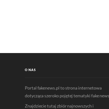
O NAS
Portal fakenews.pl to strona internetowa
dotycząca szeroko pojętej tematyki fake news
Znajdziecie tutaj zbiór najnowszych i