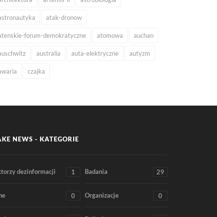
astronautyka
atak-dronow
atenskie-forum-demokratyczne
atomowa
auchan
auschwitz
australia
auta-elektryczne
autyzm
awaria
czajka
AKE NEWS - KATEGORIE
torzy dezinformacji
Badania
1
29
ne
Organizacje
0
0