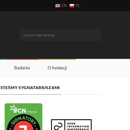
EN
PL
Badania
O fundacji
ESTEŚMY SYGNATARIUSZAMI