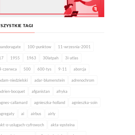
SZYSTKIE TAGI
pandoragate
100-punktow
11-wrzesnia-2001
17
1955
1963
30latpah
3i-atlas
4-czerwca
500
600-tys
9-11
aborcja
adam-niedzielski
adar-blumenstein
adrenochrom
adrien-bocquet
afganistan
afryka
agnes-callamard
agnieszka-holland
agnieszka-soin
agregaty
ai
airbus
airly
akt-o-uslugach-cyfrowych
akta-epsteina