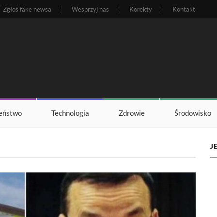
Zgłoś fake newsa
Wesprzyj nas
Korekty
Kontakt
eństwo
Technologia
Zdrowie
Środowisko
J