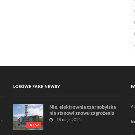
LOSOWE FAKE NEWSY
F
Nie, elektrownia czarnobylska
Ak
nie stanowi znowu zagrożenia
.
18 maja 2021
In
FAŁSZ