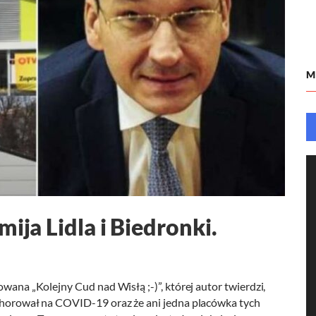
M
ija Lidla i Biedronki.
owana „Kolejny Cud nad Wisłą ;-)”, której autor twierdzi,
achorował na COVID-19 oraz że ani jedna placówka tych