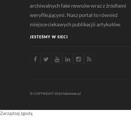
archiwalnych fake newsów wraz z źródłami
weryfikującymi. Nasz portal to również
miejsce ciekawych publikacjii artykułów.
JESTEŚMY W SIECI
© COPYRIGHT 2026 fakenews.pl
Zarządzaj zgodą