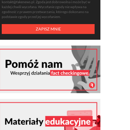
kontakt@fakenews.pl
. Zgoda jest dobrowolna i może być w
każdej chwili wycofana. Wycofanie zgody nie wpływa na
zgodność z prawem przetwarzania, którego dokonano na
podstawie zgody przed jej wycofaniem.