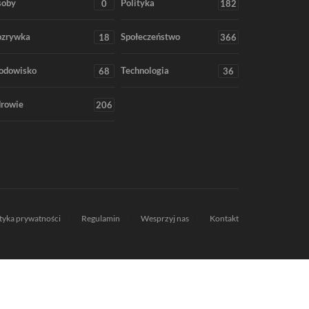
soby
Polityka
0
182
ozrywka
Społeczeństwo
18
366
odowisko
Technologia
68
36
rowie
206
ityka prywatności
Regulamin
Wesprzyj nas
Kontakt