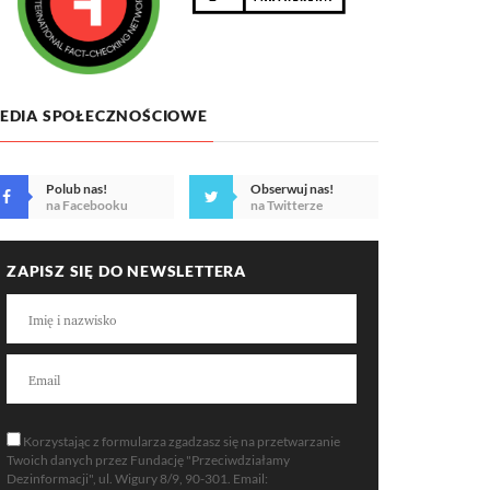
EDIA SPOŁECZNOŚCIOWE
Polub nas!
Obserwuj nas!
na Facebooku
na Twitterze
ZAPISZ SIĘ DO NEWSLETTERA
Korzystając z formularza zgadzasz się na przetwarzanie
Twoich danych przez Fundację "Przeciwdziałamy
Dezinformacji", ul. Wigury 8/9, 90-301. Email: