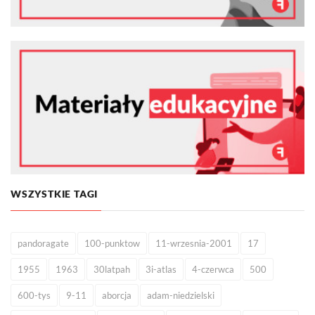
WSZYSTKIE TAGI
pandoragate
100-punktow
11-wrzesnia-2001
17
1955
1963
30latpah
3i-atlas
4-czerwca
500
600-tys
9-11
aborcja
adam-niedzielski