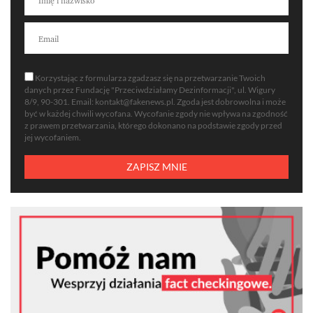
Korzystając z formularza zgadzasz się na przetwarzanie Twoich
danych przez Fundację "Przeciwdziałamy Dezinformacji", ul. Wigury
8/9, 90-301. Email:
kontakt@fakenews.pl
. Zgoda jest dobrowolna i może
być w każdej chwili wycofana. Wycofanie zgody nie wpływa na zgodność
z prawem przetwarzania, którego dokonano na podstawie zgody przed
jej wycofaniem.