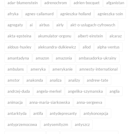
adar-blumenstein
adrenochrom
adrien-bocquet
afganistan
afryka
agnes-callamard
agnieszka-holland
agnieszka-soin
agregaty
ai
airbus
airly
akt-o-uslugach-cyfrowych
akta-epsteina
akumulator-orgonu
albert-einstein
alcaraz
aldous-huxley
aleksandra-dulkiewicz
allod
alpha-ventus
amantadyna
amazon
amazonia
ambasadorka-ukrainy
ambulans
ameryka
amerykanie
amnesty-international
amstor
anakonda
analiza
analizy
andrew-tate
andrzej-duda
angela-merkel
angelika-szymanska
anglia
animacja
anna-maria-siarkowska
anna-sergeeva
antarktyda
antifa
antydepresanty
antykoncepcja
antyprzemocowa
antysemityzm
antyszcz