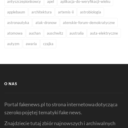
antyszczepionkowcy
apel
aplikacja-do-weryfikacji-wieku
applebaum
architektura
artemis-ii
astrobiologia
astronautyka
atak-dronow
atenskie-forum-demokratyczne
atomowa
auchan
auschwitz
australia
auta-elektryczne
autyzm
awaria
czajka
O NAS
Portal fakenews.pl to strona internetowa dotycząca
szeroko pojętej tematyki fake news.
Znajdziecie tutaj zbiór najnowszych i archiwalnych