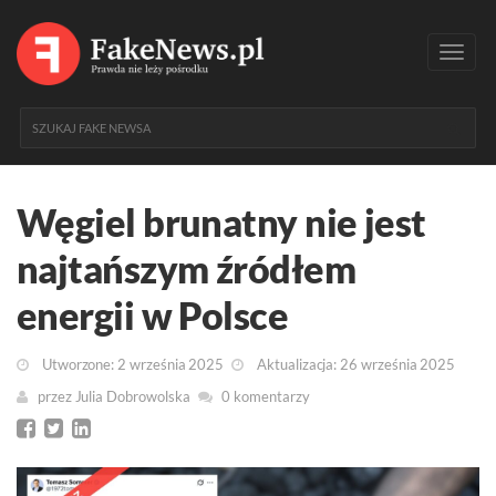
Toggl
navig
Węgiel brunatny nie jest
najtańszym źródłem
energii w Polsce
Utworzone: 2 września 2025
Aktualizacja: 26 września 2025
przez
Julia Dobrowolska
0 komentarzy