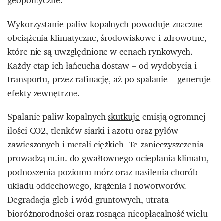
geopolityczne.
Wykorzystanie paliw kopalnych
powoduje
znaczne
obciążenia klimatyczne, środowiskowe i zdrowotne,
które nie są uwzględnione w cenach rynkowych.
Każdy etap ich łańcucha dostaw – od wydobycia i
transportu, przez rafinację, aż po spalanie –
generuje
efekty zewnętrzne.
Spalanie paliw kopalnych
skutkuje
emisją ogromnej
ilości CO2, tlenków siarki i azotu oraz pyłów
zawieszonych i metali ciężkich. Te zanieczyszczenia
prowadzą m.in. do gwałtownego ocieplania klimatu,
podnoszenia poziomu mórz oraz nasilenia chorób
układu oddechowego, krążenia i nowotworów.
Degradacja gleb i wód gruntowych, utrata
bioróżnorodności oraz rosnąca nieopłacalność wielu