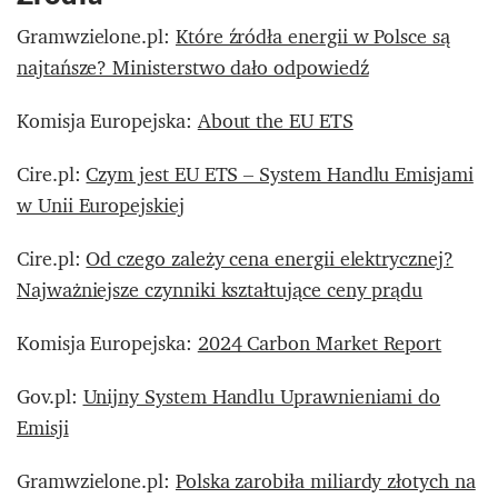
Gramwzielone.pl:
Które źródła energii w Polsce są
najtańsze? Ministerstwo dało odpowiedź
Komisja Europejska:
About the EU ETS
Cire.pl:
Czym jest EU ETS – System Handlu Emisjami
w Unii Europejskiej
Cire.pl:
Od czego zależy cena energii elektrycznej?
Najważniejsze czynniki kształtujące ceny prądu
Komisja Europejska:
2024 Carbon Market Report
Gov.pl:
Unijny System Handlu Uprawnieniami do
Emisji
Gramwzielone.pl:
Polska zarobiła miliardy złotych na