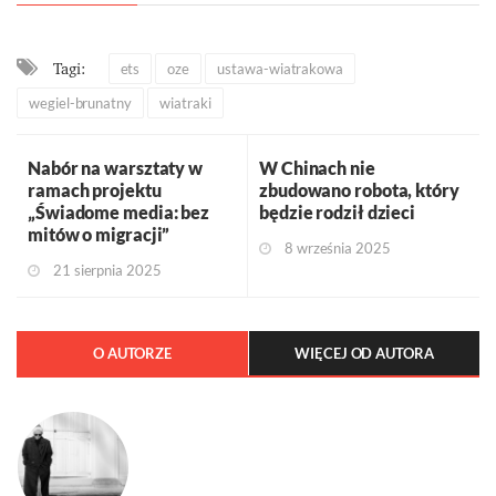
Tagi:
ets
oze
ustawa-wiatrakowa
wegiel-brunatny
wiatraki
Nabór na warsztaty w
W Chinach nie
ramach projektu
zbudowano robota, który
„Świadome media: bez
będzie rodził dzieci
mitów o migracji”
8 września 2025
21 sierpnia 2025
O AUTORZE
WIĘCEJ OD AUTORA