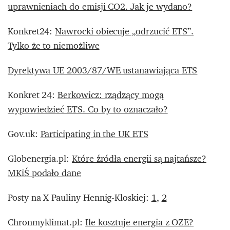
uprawnieniach do emisji CO2. Jak je wydano?
Konkret24:
Nawrocki obiecuje „odrzucić ETS”.
Tylko że to niemożliwe
Dyrektywa UE 2003/87/WE ustanawiająca ETS
Konkret 24:
Berkowicz: rządzący mogą
wypowiedzieć ETS. Co by to oznaczało?
Gov.uk:
Participating in the UK ETS
Globenergia.pl:
Które źródła energii są najtańsze?
MKiŚ podało dane
Posty na X Pauliny Hennig-Kloskiej:
1
,
2
Chronmyklimat.pl:
Ile kosztuje energia z OZE?