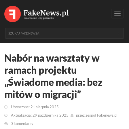
Toggl
navig
Nabór na warsztaty w
ramach projektu
„Świadome media: bez
mitów o migracji”
Utworzone: 21 sierpnia 2025
Aktualizacja: 29 października 2025
przez
zespół Fakenews.pl
0 komentarzy