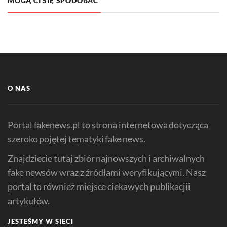
MOGĄ CI SIĘ SPODOBAĆ
O NAS
Portal fakenews.pl to strona internetowa dotycząca
szeroko pojętej tematyki fake news.
Znajdziecie tutaj zbiór najnowszych i archiwalnych
fake newsów wraz z źródłami weryfikującymi. Nasz
portal to również miejsce ciekawych publikacjii
artykułów.
JESTEŚMY W SIECI