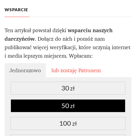
WSPARCIE
Ten artykuł powstał dzięki
wsparciu naszych
darczyńców
. Dołącz do nich i pomóż nam
publikować więcej weryfikacji, które uczynią internet
i media lepszym miejscem. Wpłacam:
Jednorazowo
lub zostaję Patronem
30
zł
50
zł
100
zł