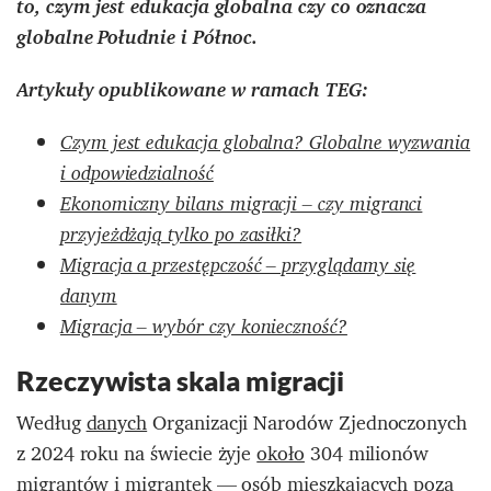
to, czym jest edukacja globalna czy co oznacza
globalne Południe i Północ.
Artykuły opublikowane w ramach TEG:
Czym jest edukacja globalna? Globalne wyzwania
i odpowiedzialność
Ekonomiczny bilans migracji – czy migranci
przyjeżdżają tylko po zasiłki?
Migracja a przestępczość – przyglądamy się
danym
Migracja – wybór czy konieczność?
Rzeczywista skala migracji
Według
danych
Organizacji Narodów Zjednoczonych
z 2024 roku na świecie żyje
około
304 milionów
migrantów i migrantek — osób mieszkających poza