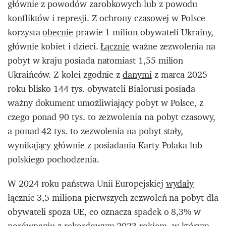
głównie z powodów zarobkowych lub z powodu
konfliktów i represji. Z ochrony czasowej w Polsce
korzysta
obecnie
prawie 1 milion obywateli Ukrainy,
głównie kobiet i dzieci.
Łącznie
ważne zezwolenia na
pobyt w kraju posiada natomiast 1,55 milion
Ukraińców. Z kolei zgodnie z
danymi
z marca 2025
roku blisko 144 tys. obywateli Białorusi posiada
ważny dokument umożliwiający pobyt w Polsce, z
czego ponad 90 tys. to zezwolenia na pobyt czasowy,
a ponad 42 tys. to zezwolenia na pobyt stały,
wynikający głównie z posiadania Karty Polaka lub
polskiego pochodzenia.
W 2024 roku państwa Unii Europejskiej
wydały
łącznie 3,5 miliona pierwszych zezwoleń na pobyt dla
obywateli spoza UE, co oznacza spadek o 8,3% w
porównaniu z rekordowym 2023 rokiem, w którym