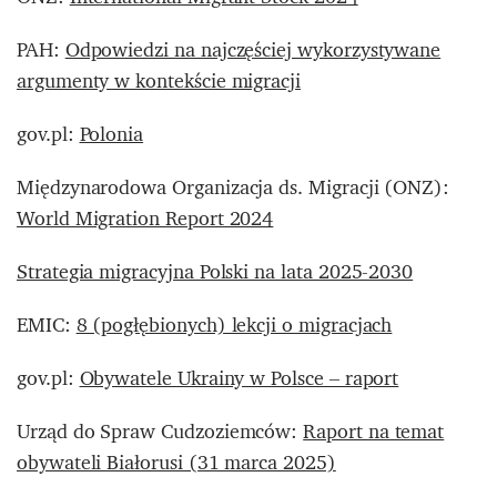
PAH:
Odpowiedzi na najczęściej wykorzystywane
argumenty w kontekście migracji
gov.pl:
Polonia
Międzynarodowa Organizacja ds. Migracji (ONZ):
World Migration Report 2024
Strategia migracyjna Polski na lata 2025-2030
EMIC:
8 (pogłębionych) lekcji o migracjach
gov.pl:
Obywatele Ukrainy w Polsce – raport
Urząd do Spraw Cudzoziemców:
Raport na temat
obywateli Białorusi (31 marca 2025)