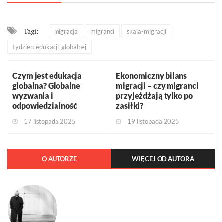
Tagi:
migracja
migranci
skala-migracji
tydzien-edukacji-globalnej
Czym jest edukacja
Ekonomiczny bilans
globalna? Globalne
migracji – czy migranci
wyzwania i
przyjeżdżają tylko po
odpowiedzialność
zasiłki?
17 listopada 2025
19 listopada 2025
O AUTORZE
WIĘCEJ OD AUTORA