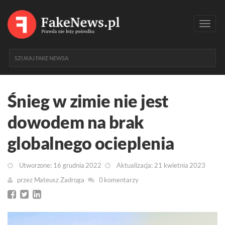
Toggl
navig
Śnieg w zimie nie jest
dowodem na brak
globalnego ocieplenia
Utworzone: 16 grudnia 2022
Aktualizacja: 21 kwietnia 2023
przez
Mateusz Zadroga
0 komentarzy