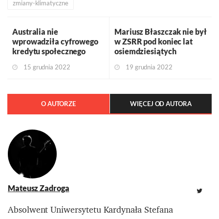
zmiany-klimatyczne
Australia nie
Mariusz Błaszczak nie był
wprowadziła cyfrowego
w ZSRR pod koniec lat
kredytu społecznego
osiemdziesiątych
15 grudnia 2022
19 grudnia 2022
O AUTORZE
WIĘCEJ OD AUTORA
Mateusz Zadroga
Absolwent Uniwersytetu Kardynała Stefana