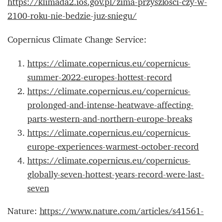
https://klimada2.ios.gov.pl/zima-przyszlosci-czy-w-
2100-roku-nie-bedzie-juz-sniegu/
Copernicus Climate Change Service:
https://climate.copernicus.eu/copernicus-
summer-2022-europes-hottest-record
https://climate.copernicus.eu/copernicus-
prolonged-and-intense-heatwave-affecting-
parts-western-and-northern-europe-breaks
https://climate.copernicus.eu/copernicus-
europe-experiences-warmest-october-record
https://climate.copernicus.eu/copernicus-
globally-seven-hottest-years-record-were-last-
seven
Nature:
https://www.nature.com/articles/s41561-