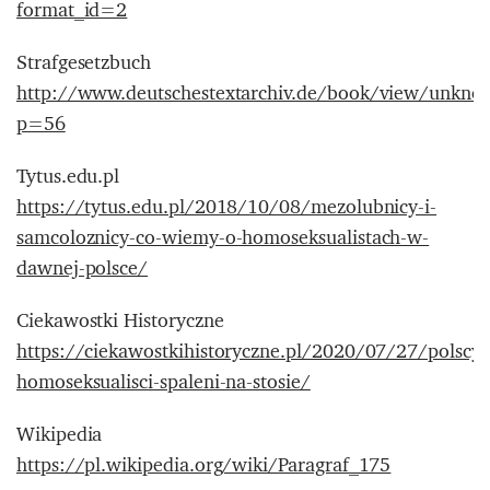
format_id=2
Strafgesetzbuch
http://www.deutschestextarchiv.de/book/view/unkno
p=56
Tytus.edu.pl
https://tytus.edu.pl/2018/10/08/mezolubnicy-i-
samcoloznicy-co-wiemy-o-homoseksualistach-w-
dawnej-polsce/
Ciekawostki Historyczne
https://ciekawostkihistoryczne.pl/2020/07/27/polscy-
homoseksualisci-spaleni-na-stosie/
Wikipedia
https://pl.wikipedia.org/wiki/Paragraf_175