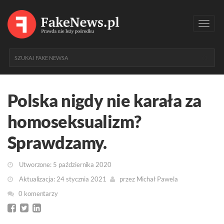
Toggl
navig
Polska nigdy nie karała za
homoseksualizm?
Sprawdzamy.
Utworzone: 5 października 2020
Aktualizacja: 24 stycznia 2021
przez
Michał Pawela
0 komentarzy