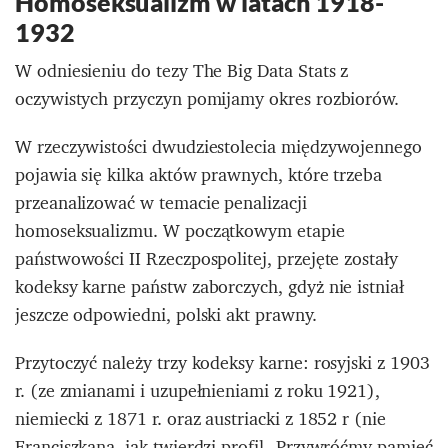
Homoseksualizm w latach 1918-
1932
W odniesieniu do tezy The Big Data Stats z
oczywistych przyczyn pomijamy okres rozbiorów.
W rzeczywistości dwudziestolecia międzywojennego
pojawia się kilka aktów prawnych, które trzeba
przeanalizować w temacie penalizacji
homoseksualizmu. W początkowym etapie
państwowości II Rzeczpospolitej, przejęte zostały
kodeksy karne państw zaborczych, gdyż nie istniał
jeszcze odpowiedni, polski akt prawny.
Przytoczyć należy trzy kodeksy karne: rosyjski z 1903
r. (ze zmianami i uzupełnieniami z roku 1921),
niemiecki z 1871 r. oraz austriacki z 1852 r (nie
Franciszkana, jak twierdzi profil „Przywróćmy pamięć