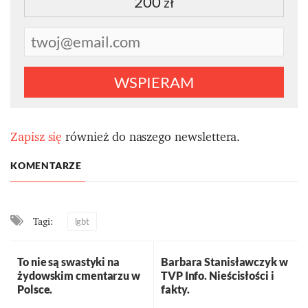
200
zł
WSPIERAM
Zapisz się
również do naszego newslettera.
KOMENTARZE
Tagi:
lgbt
To nie są swastyki na
Barbara Stanisławczyk w
żydowskim cmentarzu w
TVP Info. Nieścisłości i
Polsce.
fakty.