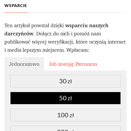
WSPARCIE
Ten artykuł powstał dzięki
wsparciu naszych
darczyńców
. Dołącz do nich i pomóż nam
publikować więcej weryfikacji, które uczynią internet
i media lepszym miejscem. Wpłacam:
Jednorazowo
lub zostaję Patronem
30
zł
50
zł
100
zł