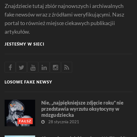
Znajdziecie tutaj zbiór najnowszych i archiwalnych
fake newsów wraz z źródłami weryfikującymi. Nasz
portal to również miejsce ciekawych publikacjii
artykułów.
JESTEŚMY W SIECI
LOSOWE FAKE NEWSY
Nie, „najpiękniejsze zdjęcie roku” nie
przedstawia wyrzutu oksytocyny w
mózgu dziecka
FAŁSZ
28 stycznia 2021