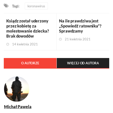
Tagi:
koronawirus
Ksiądz został uderzony
Na ile prawdziwa jest
przez kobietę za
„Spowiedź ratownika”?
molestowanie dziecka?
Sprawdzamy
Brak dowodów
21 kwietnia 2021
14 kwietnia 2021
O AUTORZE
WIĘCEJ OD AUTORA
Michał Pawela