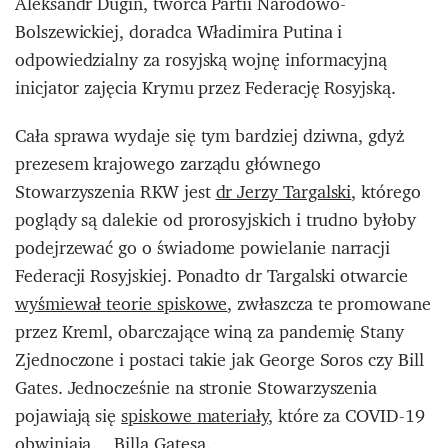
Aleksandr Dugin, twórca Partii Narodowo-
Bolszewickiej, doradca Władimira Putina i
odpowiedzialny za rosyjską wojnę informacyjną
inicjator zajęcia Krymu przez Federację Rosyjską.
Cała sprawa wydaje się tym bardziej dziwna, gdyż
prezesem krajowego zarządu głównego
Stowarzyszenia RKW jest
dr Jerzy Targalski
, którego
poglądy są dalekie od prorosyjskich i trudno byłoby
podejrzewać go o świadome powielanie narracji
Federacji Rosyjskiej. Ponadto dr Targalski otwarcie
wyśmiewał teorie spiskowe
, zwłaszcza te promowane
przez Kreml, obarczające winą za pandemię Stany
Zjednoczone i postaci takie jak George Soros czy Bill
Gates. Jednocześnie na stronie Stowarzyszenia
pojawiają się
spiskowe materiały
, które za COVID-19
obwiniają… Billa Gatesa.