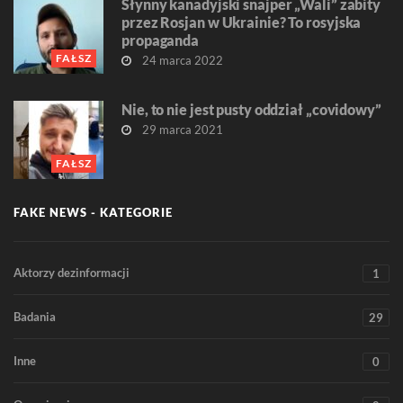
Słynny kanadyjski snajper „Wali” zabity
przez Rosjan w Ukrainie? To rosyjska
propaganda
FAŁSZ
24 marca 2022
Nie, to nie jest pusty oddział „covidowy”
29 marca 2021
FAŁSZ
FAKE NEWS - KATEGORIE
Aktorzy dezinformacji
1
Badania
29
Inne
0