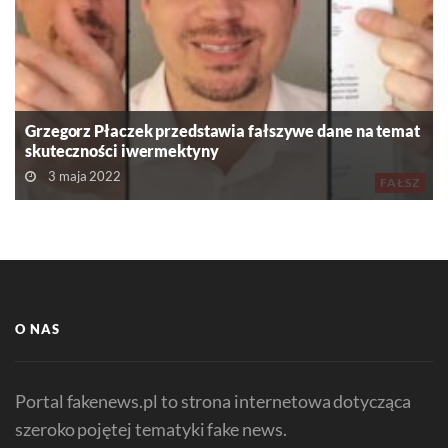
Grzegorz Płaczek przedstawia fałszywe dane na temat
skuteczności iwermektyny
3 maja 2022
FAŁSZ
O NAS
Portal fakenews.pl to strona internetowa dotycząca
szeroko pojętej tematyki fake news.