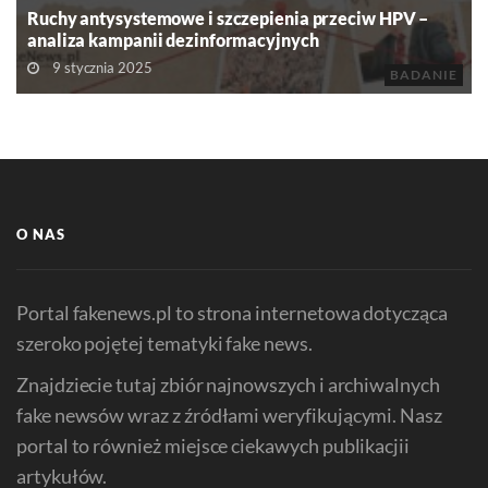
Ruchy antysystemowe i szczepienia przeciw HPV –
analiza kampanii dezinformacyjnych
9 stycznia 2025
BADANIE
O NAS
Portal fakenews.pl to strona internetowa dotycząca
szeroko pojętej tematyki fake news.
Znajdziecie tutaj zbiór najnowszych i archiwalnych
fake newsów wraz z źródłami weryfikującymi. Nasz
portal to również miejsce ciekawych publikacjii
artykułów.