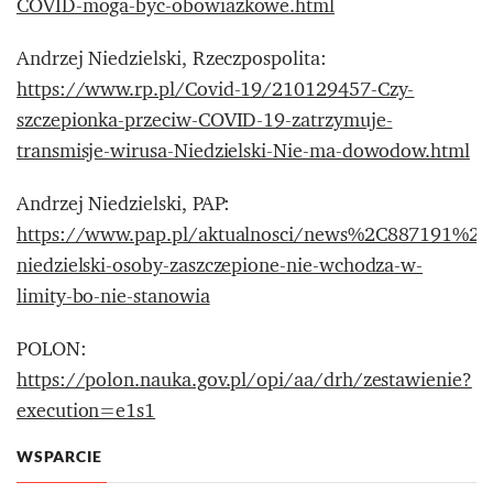
COVID-moga-byc-obowiazkowe.html
Andrzej Niedzielski, Rzeczpospolita:
https://www.rp.pl/Covid-19/210129457-Czy-
szczepionka-przeciw-COVID-19-zatrzymuje-
transmisje-wirusa-Niedzielski-Nie-ma-dowodow.html
Andrzej Niedzielski, PAP:
https://www.pap.pl/aktualnosci/news%2C887191%2
niedzielski-osoby-zaszczepione-nie-wchodza-w-
limity-bo-nie-stanowia
POLON:
https://polon.nauka.gov.pl/opi/aa/drh/zestawienie?
execution=e1s1
WSPARCIE