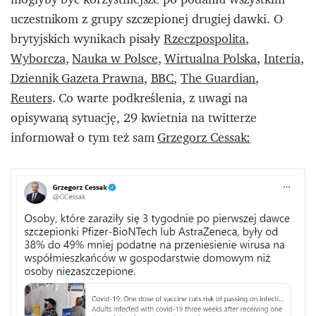
uczestnikom z grupy szczepionej drugiej dawki. O
brytyjskich wynikach pisały
Rzeczpospolita
,
Wyborcza
,
Nauka w Polsce
,
Wirtualna Polska
,
Interia
,
Dziennik Gazeta Prawna
,
BBC
,
The Guardian
,
Reuters
. Co warte podkreślenia, z uwagi na
opisywaną sytuację, 29 kwietnia na twitterze
informował o tym też sam
Grzegorz Cessak: