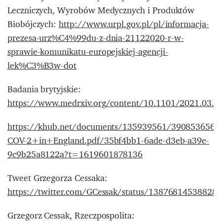
Leczniczych, Wyrobów Medycznych i Produktów
Biobójczych:
http://www.urpl.gov.pl/pl/informacja-
prezesa-urz%C4%99du-z-dnia-21122020-r-w-
sprawie-komunikatu-europejskiej-agencji-
lek%C3%B3w-dot
Badania brytyjskie:
https://www.medrxiv.org/content/10.1101/2021.03.
https://khub.net/documents/135939561/390853656
COV-2+in+England.pdf/35bf4bb1-6ade-d3eb-a39e-
9c9b25a8122a?t=1619601878136
Tweet Grzegorza Cessaka:
https://twitter.com/GCessak/status/13876814538828
Grzegorz Cessak, Rzeczpospolita: