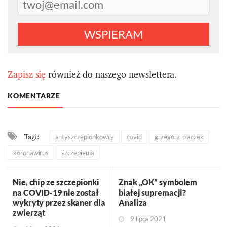
WSPIERAM
Zapisz się
również do naszego newslettera.
KOMENTARZE
Tagi:
antyszczepionkowcy
covid
grzegorz-placzek
koronawirus
szczepienia
Nie, chip ze szczepionki
Znak „OK” symbolem
na COVID-19 nie został
białej supremacji?
wykryty przez skaner dla
Analiza
zwierząt
9 lipca 2021