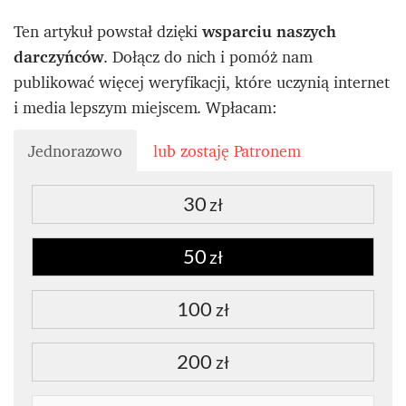
Ten artykuł powstał dzięki
wsparciu naszych
darczyńców
. Dołącz do nich i pomóż nam
publikować więcej weryfikacji, które uczynią internet
i media lepszym miejscem. Wpłacam:
Jednorazowo
lub zostaję Patronem
30
zł
50
zł
100
zł
200
zł