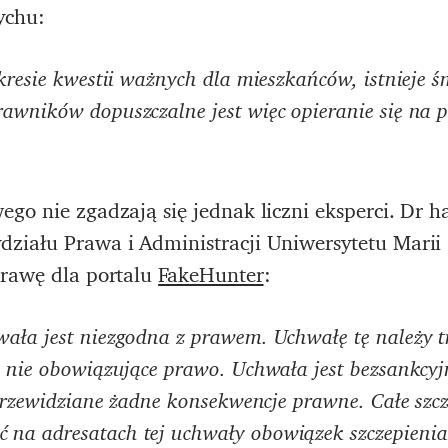
ychu:
kresie kwestii ważnych dla mieszkańców, istnieje ś
awników dopuszczalne jest więc opieranie się na 
go nie zgadzają się jednak liczni eksperci. Dr h
ziału Prawa i Administracji Uniwersytetu Marii
prawę dla portalu
FakeHunter
:
ała jest niezgodna z prawem. Uchwałę tę należy t
a nie obowiązujące prawo. Uchwała jest bezsankcyjn
 przewidziane żadne konsekwencje prawne. Całe szc
a adresatach tej uchwały obowiązek szczepienia s