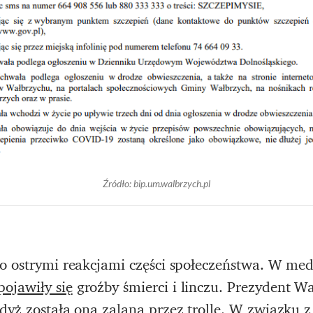
Źródło: bip.um.walbrzych.pl
zo ostrymi reakcjami części społeczeństwa. W me
pojawiły się
groźby śmierci i linczu. Prezydent 
gdyż została ona zalana przez trolle. W związku 