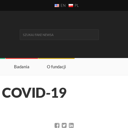
EN
PL
Badania
O fundacji
a COVID-19