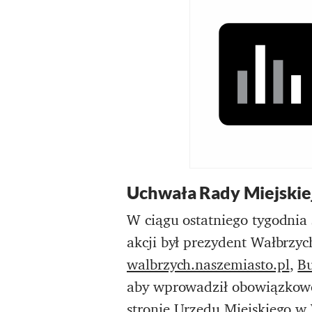
Uchwała Rady Miejskie
W ciągu ostatniego tygodnia 
akcji był prezydent Wałbrzy
walbrzych.naszemiasto.pl
,
Bu
aby wprowadził obowiązkowe s
stronie
Urzędu Miejskiego w