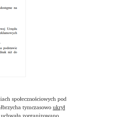
diach społecznościowych pod
Wałbrzycha tymczasowo
ukrył
z uchwałą
zorganizowano