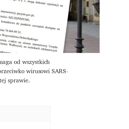
maga od wszystkich
 przeciwko wirusowi SARS-
ej sprawie.
.