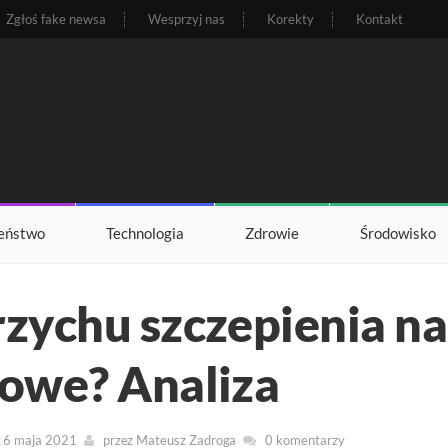
Zgłoś fake newsa
Wesprzyj nas
Korekty
Kontakt
eństwo
Technologia
Zdrowie
Środowisko
zychu szczepienia n
owe? Analiza
: 6 maja 2021
przez
Mateusz Zadroga
0 komentarzy