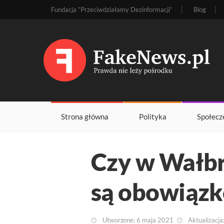
Fundacja “Przeciwdziałamy Dezinformacji”
Blog
Strona główna
Polityka
Społecz
Czy w Wałbr
są obowiązk
Utworzone: 6 maja 2021
Aktualizacja