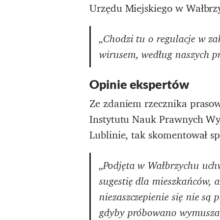
Urzędu Miejskiego w Wałbrz
„Chodzi tu o regulacje w za
wirusem, według naszych pr
Opinie ekspertów
Ze zdaniem rzecznika prasowe
Instytutu Nauk Prawnych Wyd
Lublinie, tak skomentował s
„Podjęta w Wałbrzychu uchw
sugestię dla mieszkańców, 
niezaszczepienie się nie są
gdyby próbowano wymuszać n