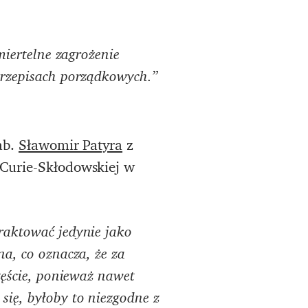
miertelne zagrożenie
przepisach porządkowych.”
ab.
Sławomir Patyra
z
 Curie-Skłodowskiej w
raktować jedynie jako
a, co oznacza, że za
zęście, ponieważ nawet
ię, byłoby to niezgodne z