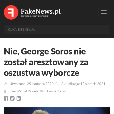
Toggl
navig
Nie, George Soros nie
został aresztowany za
oszustwa wyborcze
Utworzone: 25 listopada 2020
Aktualizacja: 12 sierpnia 2021
przez
Michał Pawela
0 komentarzy