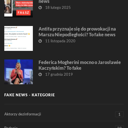
news
18 lutego 2025
FAŁSZ
Antifa przyznaje się do prowokacji na
Marszu Niepodległości? To fake news
11 listopada 2020
Federica Mogherini mocno o Jarosławie
Kaczyńskim? To fake
17 grudnia 2019
FAKE NEWS - KATEGORIE
Aktorzy dezinformacji
1
Badania