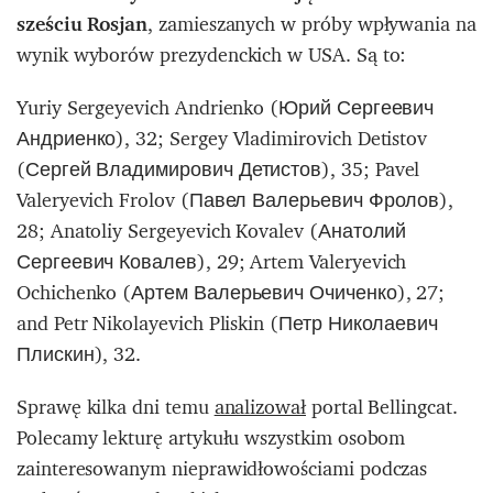
sześciu Rosjan
, zamieszanych w próby wpływania na
wynik wyborów prezydenckich w USA. Są to:
Yuriy Sergeyevich Andrienko (Юрий Сергеевич
Андриенко), 32; Sergey Vladimirovich Detistov
(Сергей Владимирович Детистов), 35; Pavel
Valeryevich Frolov (Павел Валерьевич Фролов),
28; Anatoliy Sergeyevich Kovalev (Анатолий
Сергеевич Ковалев), 29; Artem Valeryevich
Ochichenko (Артем Валерьевич Очиченко), 27;
and Petr Nikolayevich Pliskin (Петр Николаевич
Плискин), 32.
Sprawę kilka dni temu
analizował
portal Bellingcat.
Polecamy lekturę artykułu wszystkim osobom
zainteresowanym nieprawidłowościami podczas