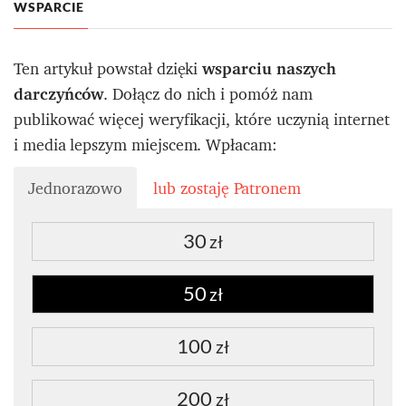
WSPARCIE
Ten artykuł powstał dzięki
wsparciu naszych
darczyńców
. Dołącz do nich i pomóż nam
publikować więcej weryfikacji, które uczynią internet
i media lepszym miejscem. Wpłacam:
Jednorazowo
lub zostaję Patronem
30
zł
50
zł
100
zł
200
zł