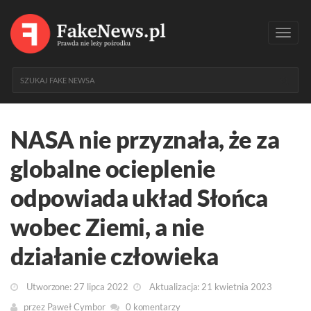
Toggl
navig
NASA nie przyznała, że za
globalne ocieplenie
odpowiada układ Słońca
wobec Ziemi, a nie
działanie człowieka
Utworzone: 27 lipca 2022
Aktualizacja: 21 kwietnia 2023
przez
Paweł Cymbor
0 komentarzy