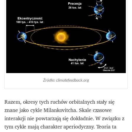
Źródło: climatefeedback.org
Razem, okresy tych ruchów orbitalnych stały się
znane jako cykle Milankovitcha.
Skale czasowe
interakcji nie powtarzają się dokładnie.
W związku z
tym cykle mają charakter aperiodyczny. Teoria ta