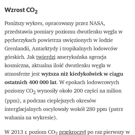
Wzrost CO
2
Poniższy w
ykres, opracowany przez NASA,
przedstawia pomiary poziomu dwutlenku węgla w
pęcherzykach powietrza uwięzionych w lodzie
Grenlandii, Antarktydy i tropikalnych lodowców
górskich. Jak
twierdzi
amerykańska agencja
kosmiczna, aktualna ilość dwutlenku węgla w
atmosferze jest
wyższa niż kiedykolwiek w ciągu
ostatnich 400 000 lat
.
W epokach lodowcowych
poziomy CO
wynosiły około 200 części na milion
2
(ppm), a podczas cieplejszych okresów
interglacjalnych oscylowały wokół 280 ppm (patrz
wahania na wykresie).
W 2013 r. poziom CO
przekroczył
po raz pierwszy w
2