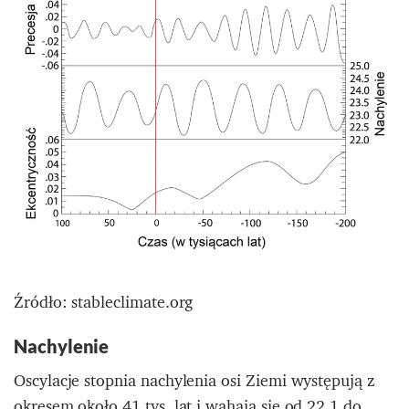
Źródło: stableclimate.org
Nachylenie
Oscylacje stopnia nachylenia osi Ziemi występują z
okresem około 41 tys. lat i wahają się od 22,1 do