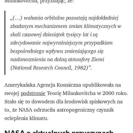
Milankovitcha, przyznając, że:
„(…) wahania orbitalne pozostają najdokładniej
zbadanym mechanizmem zmian klimatycznych w
skali czasowej dziesiątek tysięcy lat i są
zdecydowanie najwyraźniejszym przypadkiem
bezpośredniego wpływu zmieniającego się
nasłonecznienia na dolną atmosferę Ziemi
(
National Research Council, 1982
)”.
Amerykańska Agencja Kosmiczna opublikowała na
swojej
podstronie
Teorię Milankovitcha w 2000 roku.
Stało się to dowodem dla środowisk spiskowych na
to, że NASA odrzuciła antropogeniczny czynnik
ocieplenia klimatu.
NASA o aktualnych przyczynach