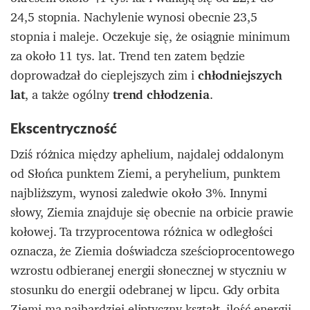
24,5 stopnia.
Nachylenie wynosi obecnie 23,5
stopnia i maleje. Oczekuje się, że osiągnie minimum
za około 11 tys. lat. Trend ten zatem będzie
doprowadzał do
cieplejszych zim i
chłodniejszych
lat
, a także ogólny
trend chłodzenia
.
Ekscentryczność
Dziś różnica między aphelium, najdalej oddalonym
od Słońca punktem Ziemi, a peryhelium, punktem
najbliższym, wynosi zaledwie około 3%. Innymi
słowy, Ziemia znajduje się obecnie na orbicie prawie
kołowej.
Ta trzyprocentowa różnica w odległości
oznacza, że ​​Ziemia doświadcza sześcioprocentowego
wzrostu odbieranej energii słonecznej w styczniu w
stosunku do energii odebranej w lipcu.
Gdy orbita
Ziemi ma najbardziej eliptyczny kształt, ilość energii