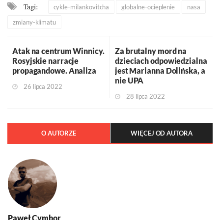
Tagi:
cykle-milankovitcha
globalne-ocieplenie
nasa
zmiany-klimatu
Atak na centrum Winnicy.
Za brutalny mord na
Rosyjskie narracje
dzieciach odpowiedzialna
propagandowe. Analiza
jest Marianna Dolińska, a
nie UPA
26 lipca 2022
28 lipca 2022
O AUTORZE
WIĘCEJ OD AUTORA
Paweł Cymbor