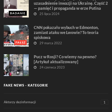
uzasadnienie inwazji na Ukrainę. Część 2
— pamięć i propaganda w erze Putina
BADANIE
25 lipca 2024
CNN pokazało wybuch w Edmonton,
zamiast ataku we Lwowie? To teoria
spiskowa
FAŁSZ
29 marca 2022
Pucz w Rosji? Co wiemy na pewno?
[Artykuł aktualizowany]
24 czerwca 2023
FAKE NEWS - KATEGORIE
Aktorzy dezinformacji
1