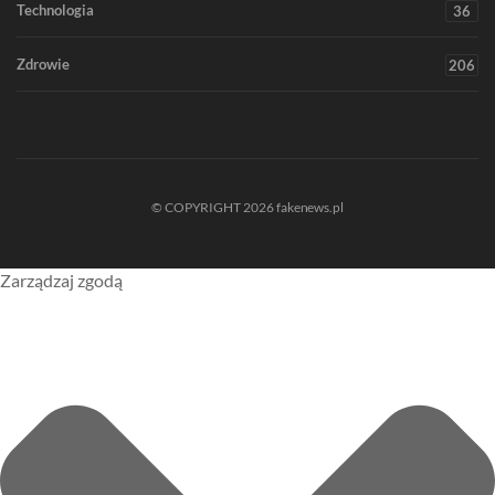
Technologia
36
Zdrowie
206
© COPYRIGHT 2026 fakenews.pl
Zarządzaj zgodą