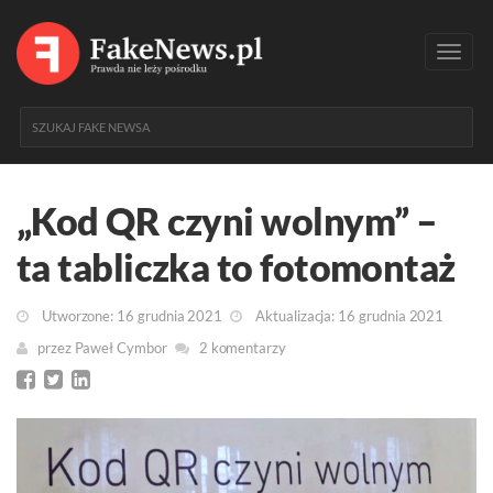
Toggl
navig
„Kod QR czyni wolnym” –
ta tabliczka to fotomontaż
Utworzone: 16 grudnia 2021
Aktualizacja: 16 grudnia 2021
przez
Paweł Cymbor
2 komentarzy