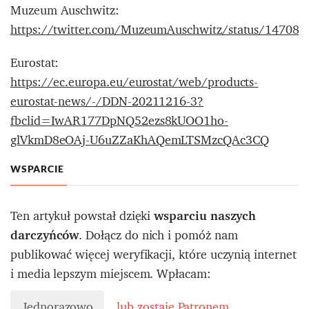
Muzeum Auschwitz:
https://twitter.com/MuzeumAuschwitz/status/14708
Eurostat:
https://ec.europa.eu/eurostat/web/products-
eurostat-news/-/DDN-20211216-3?
fbclid=IwAR177DpNQ52ezs8kUOO1ho-
glVkmD8eOAj-U6uZZaKhAQemLTSMzcQAc3CQ
WSPARCIE
Ten artykuł powstał dzięki
wsparciu naszych
darczyńców
. Dołącz do nich i pomóż nam
publikować więcej weryfikacji, które uczynią internet
i media lepszym miejscem. Wpłacam:
Jednorazowo
lub zostaję Patronem