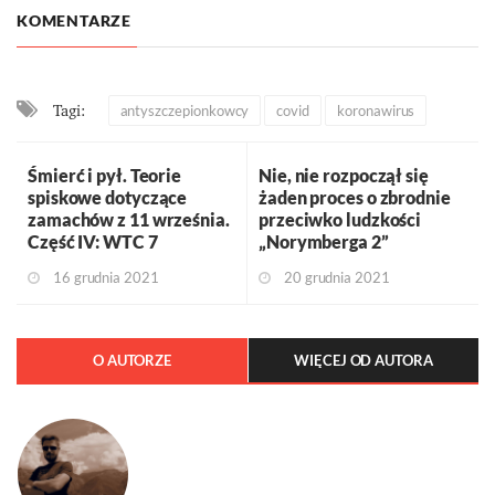
KOMENTARZE
Tagi:
antyszczepionkowcy
covid
koronawirus
Śmierć i pył. Teorie
Nie, nie rozpoczął się
spiskowe dotyczące
żaden proces o zbrodnie
zamachów z 11 września.
przeciwko ludzkości
Część IV: WTC 7
„Norymberga 2”
16 grudnia 2021
20 grudnia 2021
O AUTORZE
WIĘCEJ OD AUTORA